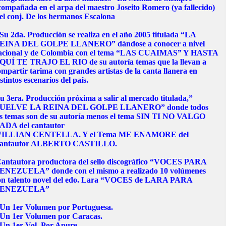
compañada en el arpa del maestro Joseito Romero (ya fallecido)
 el conj. De los hermanos Escalona
u 2da. Producción se realiza en el año 2005 titulada “LA
EINA DEL GOLPE LLANERO” dándose a conocer a nivel
acional y de Colombia con el tema “LAS CUAIMAS” Y HASTA
QUÍ TE TRAJO EL RIO de su autoría temas que la llevan a
mpartir tarima con grandes artistas de la canta llanera en
stintos escenarios del país.
u 3era. Producción próxima a salir al mercado titulada,”
UELVE LA REINA DEL GOLPE LLANERO” donde todos
os temas son de su autoría menos el tema SIN TI NO VALGO
ADA del cantautor
ILLIAN CENTELLA. Y el Tema ME ENAMORE del
antautor ALBERTO CASTILLO.
antautora productora del sello discográfico “VOCES PARA
ENEZUELA” donde con el mismo a realizado 10 volúmenes
on talento novel del edo. Lara “VOCES de LARA PARA
ENEZUELA”
 Un 1er Volumen por Portuguesa.
 Un 1er Volumen por Caracas.
 Un 1er Vol. Por Apure.