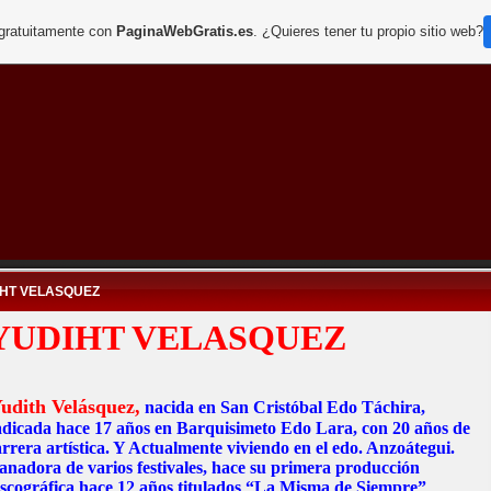
 gratuitamente con
PaginaWebGratis.es
. ¿Quieres tener tu propio sitio web?
IHT VELASQUEZ
YUDIHT VELASQUEZ
udith Velásquez,
nacida en San Cristóbal Edo Táchira,
adicada hace 17 años en Barquisimeto Edo Lara, con 20 años de
rrera artística. Y Actualmente viviendo en el edo. Anzoátegui.
anadora de varios festivales, hace su primera producción
iscográfica hace 12 años titulados “La Misma de Siempre”