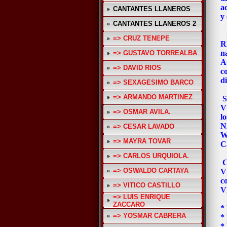
a
CANTANTES LLANEROS
y
CANTANTES LLANEROS 2
S
=> CRUZ TENEPE
R
n
=> GUSTAVO TORREALBA
A
=> DAVID RIOS
co
di
=> SEXAGESIMO BARCO
=> ARMANDO MARTINEZ
S
V
=> OSMAR AVILA.
l
N
=> CESAR LAVADO
W
=> MAYRA TOVAR
C
=> CARLOS URQUIOLA.
C
=> OSWALDO CARTAYA
V
c
=> VITICO CASTILLO
V
=> LUIS ENRIQUE
ZACCARO
*
=> YOSMAR CABRERA
*
*