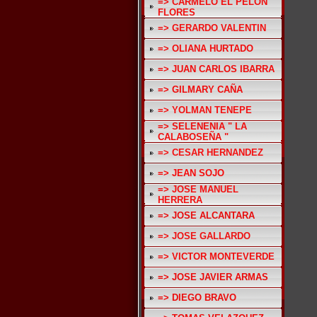
=> CARMELO EL PELON
FLORES
=> GERARDO VALENTIN
=> OLIANA HURTADO
=> JUAN CARLOS IBARRA
=> GILMARY CAÑA
=> YOLMAN TENEPE
=> SELENENIA " LA
CALABOSEÑA "
=> CESAR HERNANDEZ
=> JEAN SOJO
=> JOSE MANUEL
HERRERA
=> JOSE ALCANTARA
=> JOSE GALLARDO
=> VICTOR MONTEVERDE
=> JOSE JAVIER ARMAS
=> DIEGO BRAVO