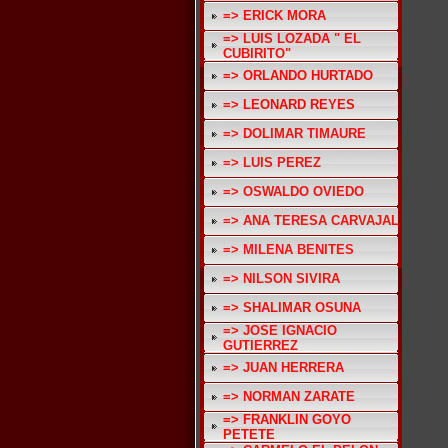
=> ERICK MORA
=> LUIS LOZADA " EL
CUBIRITO"
=> ORLANDO HURTADO
=> LEONARD REYES
=> DOLIMAR TIMAURE
=> LUIS PEREZ
=> OSWALDO OVIEDO
=> ANA TERESA CARVAJAL
=> MILENA BENITES
=> NILSON SIVIRA
=> SHALIMAR OSUNA
=> JOSE IGNACIO
GUTIERREZ
=> JUAN HERRERA
=> NORMAN ZARATE
=> FRANKLIN GOYO
PETETE