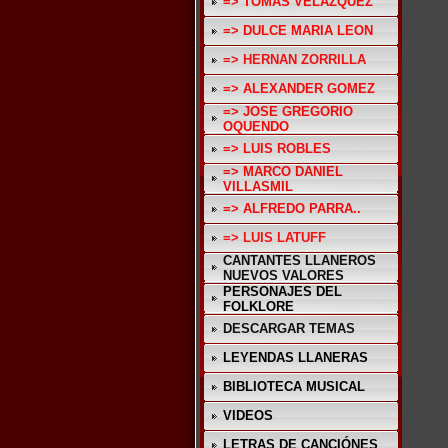
=> TOMAS VELAZQUEZ
=> DULCE MARIA LEON
=> HERNAN ZORRILLA
=> ALEXANDER GOMEZ
=> JOSE GREGORIO
OQUENDO
=> LUIS ROBLES
=> MARCO DANIEL
VILLASMIL
=> ALFREDO PARRA..
=> LUIS LATUFF
CANTANTES LLANEROS
NUEVOS VALORES
PERSONAJES DEL
FOLKLORE
DESCARGAR TEMAS
LEYENDAS LLANERAS
BIBLIOTECA MUSICAL
VIDEOS
LETRAS DE CANCIÓNES