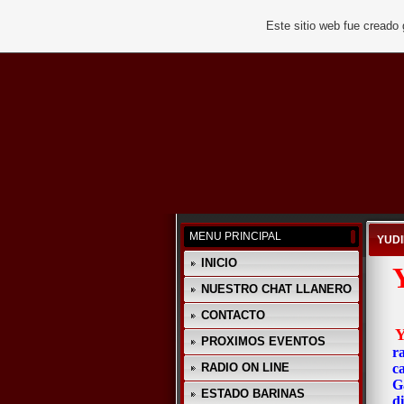
Este sitio web fue creado
MENU PRINCIPAL
YUD
INICIO
NUESTRO CHAT LLANERO
CONTACTO
Y
PROXIMOS EVENTOS
r
RADIO ON LINE
ca
G
ESTADO BARINAS
d