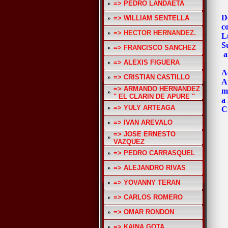
=> PEDRO LANDAETA
De
=> WILLIAM SENTELLA
c
=> HECTOR HERNANDEZ.
Lu
S
=> FRANCISCO SANCHEZ
a
=> ALEXIS FIGUERA
A
=> CRISTIAN CASTILLO
A
=> ARMANDO HERNANDEZ
mi
" EL CLARIN DE APURE "
a
=> YULY ARTEAGA
C
T
=> IVAN AREVALO
=> JOSE ERNESTO
VAZQUEZ
=> PEDRO CARRASQUEL
=> ALEJANDRO RIVAS
=> YOVANNY TERAN
=> CARLOS ROMERO
=> OMAR RONDON
=> KAINA GOTA