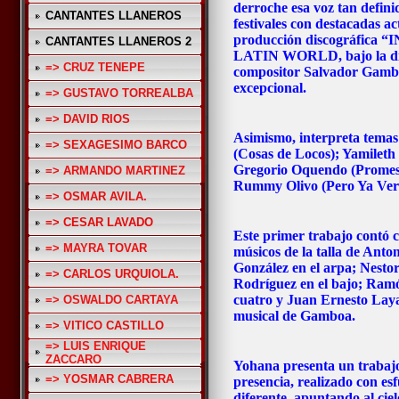
derroche esa voz tan defini
CANTANTES LLANEROS
festivales con destacadas 
producción discográfica 
CANTANTES LLANEROS 2
LATIN WORLD, bajo la dire
=> CRUZ TENEPE
compositor Salvador Gamboa
excepcional.
=> GUSTAVO TORREALBA
=> DAVID RIOS
Asimismo, interpreta temas
=> SEXAGESIMO BARCO
(Cosas de Locos); Yamileth
Gregorio Oquendo (Promesas
=> ARMANDO MARTINEZ
Rummy Olivo (Pero Ya Ver
=> OSMAR AVILA.
=> CESAR LAVADO
Este primer trabajo contó c
=> MAYRA TOVAR
músicos de la talla de Anton
González en el arpa; Nesto
=> CARLOS URQUIOLA.
Rodríguez en el bajo; Ram
cuatro y Juan Ernesto Laya
=> OSWALDO CARTAYA
musical de Gamboa.
=> VITICO CASTILLO
=> LUIS ENRIQUE
ZACCARO
Yohana presenta un trabajo
=> YOSMAR CABRERA
presencia, realizado con es
diferente, apuntando al cie