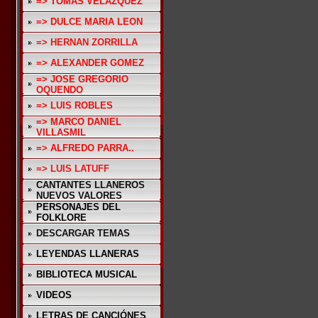
=> TOMAS VELAZQUEZ
=> DULCE MARIA LEON
=> HERNAN ZORRILLA
=> ALEXANDER GOMEZ
=> JOSE GREGORIO
OQUENDO
=> LUIS ROBLES
=> MARCO DANIEL
VILLASMIL
=> ALFREDO PARRA..
=> LUIS LATUFF
CANTANTES LLANEROS
NUEVOS VALORES
PERSONAJES DEL
FOLKLORE
DESCARGAR TEMAS
LEYENDAS LLANERAS
BIBLIOTECA MUSICAL
VIDEOS
LETRAS DE CANCIÓNES