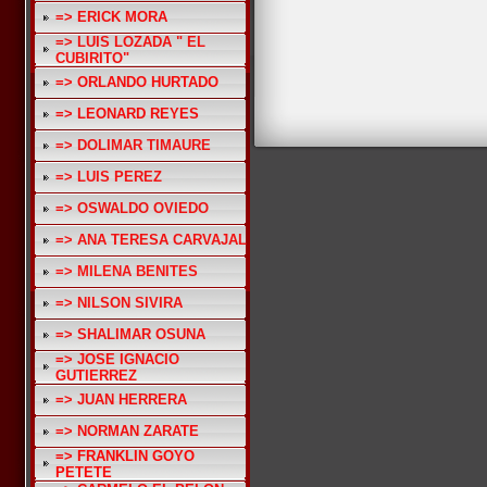
=> ERICK MORA
=> LUIS LOZADA " EL
CUBIRITO"
=> ORLANDO HURTADO
=> LEONARD REYES
=> DOLIMAR TIMAURE
=> LUIS PEREZ
=> OSWALDO OVIEDO
=> ANA TERESA CARVAJAL
=> MILENA BENITES
=> NILSON SIVIRA
=> SHALIMAR OSUNA
=> JOSE IGNACIO
GUTIERREZ
=> JUAN HERRERA
=> NORMAN ZARATE
=> FRANKLIN GOYO
PETETE