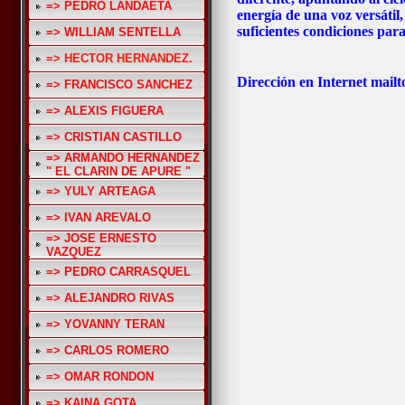
=> PEDRO LANDAETA
energía de una voz versátil,
suficientes condiciones para
=> WILLIAM SENTELLA
=> HECTOR HERNANDEZ.
Dirección en Internet mai
=> FRANCISCO SANCHEZ
=> ALEXIS FIGUERA
=> CRISTIAN CASTILLO
=> ARMANDO HERNANDEZ
" EL CLARIN DE APURE "
=> YULY ARTEAGA
=> IVAN AREVALO
=> JOSE ERNESTO
VAZQUEZ
=> PEDRO CARRASQUEL
=> ALEJANDRO RIVAS
=> YOVANNY TERAN
=> CARLOS ROMERO
=> OMAR RONDON
=> KAINA GOTA