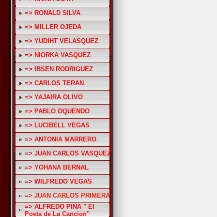
=> RONALD SILVA
=> MILLER OJEDA
=> YUDIHT VELASQUEZ
=> NIORKA VASQUEZ
=> IBSEN RODRIGUEZ
=> CARLOS TERAN
=> YAJAIRA OLIVO
=> PABLO OQUENDO
=> LUCIBELL VEGAS
=> ANTONIA MARRERO
=> JUAN CARLOS VASQUEZ
=> YOHANA BERNAL
=> WILFREDO VEGAS
=> JUAN CARLOS PRIMERA
=> ALFREDO PIÑA " El
Poeta de La Cancion"