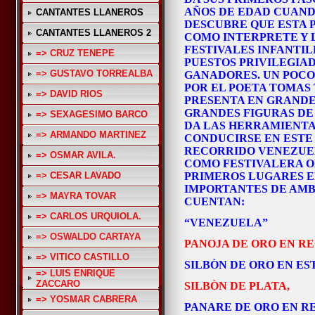
AÑOS DE EDAD CUAND
CANTANTES LLANEROS
DESCUBRE QUE ESTA 
CANTANTES LLANEROS 2
COMO INTERPRETE Y 
FESTIVALES INFANTI
=> CRUZ TENEPE
PUESTOS PRIVILEGIA
=> GUSTAVO TORREALBA
GANADORES. UN POCO
POR EL POETA TOMAS
=> DAVID RIOS
PRESENTA EN GRANDE
GRANDES FIGURAS DE
=> SEXAGESIMO BARCO
DA LAS HERRAMIENTA
=> ARMANDO MARTINEZ
CONDUCIRSE EN ESTE
RECORRIDO VENEZUEL
=> OSMAR AVILA.
COMO FESTIVALERA O
=> CESAR LAVADO
PRIMEROS LUGARES E
IMPORTANTES DE AMB
=> MAYRA TOVAR
CUENTAN:
=> CARLOS URQUIOLA.
“VENEZUELA”
=> OSWALDO CARTAYA
PANOJA DE ORO EN RE
=> VITICO CASTILLO
SILBÒN DE ORO EN EST
=> LUIS ENRIQUE
ZACCARO
SILBÒN DE PLATA,
=> YOSMAR CABRERA
PANARE DE ORO EN RE