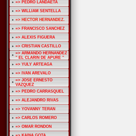
=> PEDRO LANDAETA
=> WILLIAM SENTELLA
=> HECTOR HERNANDEZ.
=> FRANCISCO SANCHEZ
=> ALEXIS FIGUERA
=> CRISTIAN CASTILLO
=> ARMANDO HERNANDEZ
" EL CLARIN DE APURE "
=> YULY ARTEAGA
=> IVAN AREVALO
=> JOSE ERNESTO
VAZQUEZ
=> PEDRO CARRASQUEL
=> ALEJANDRO RIVAS
=> YOVANNY TERAN
=> CARLOS ROMERO
=> OMAR RONDON
=> KAINA GOTA