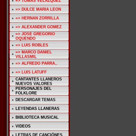
=> TOMAS VELAZQUEZ
=> DULCE MARIA LEON
=> HERNAN ZORRILLA
=> ALEXANDER GOMEZ
=> JOSE GREGORIO
OQUENDO
=> LUIS ROBLES
=> MARCO DANIEL
VILLASMIL
=> ALFREDO PARRA..
=> LUIS LATUFF
CANTANTES LLANEROS
NUEVOS VALORES
PERSONAJES DEL
FOLKLORE
DESCARGAR TEMAS
LEYENDAS LLANERAS
BIBLIOTECA MUSICAL
VIDEOS
LETRAS DE CANCIÓNES