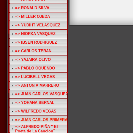
=> RONALD SILVA
=> MILLER OJEDA
=> YUDIHT VELASQUEZ
=> NIORKA VASQUEZ
=> IBSEN RODRIGUEZ
=> CARLOS TERAN
=> YAJAIRA OLIVO
=> PABLO OQUENDO
=> LUCIBELL VEGAS
=> ANTONIA MARRERO
=> JUAN CARLOS VASQUEZ
=> YOHANA BERNAL
=> WILFREDO VEGAS
=> JUAN CARLOS PRIMERA
=> ALFREDO PIÑA " El
Poeta de La Cancion"