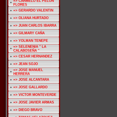
=> CARMELO EL PELON
FLORES
=> GERARDO VALENTIN
=> OLIANA HURTADO
=> JUAN CARLOS IBARRA
=> GILMARY CAÑA
=> YOLMAN TENEPE
=> SELENENIA " LA
CALABOSEÑA "
=> CESAR HERNANDEZ
=> JEAN SOJO
=> JOSE MANUEL
HERRERA
=> JOSE ALCANTARA
=> JOSE GALLARDO
=> VICTOR MONTEVERDE
=> JOSE JAVIER ARMAS
=> DIEGO BRAVO