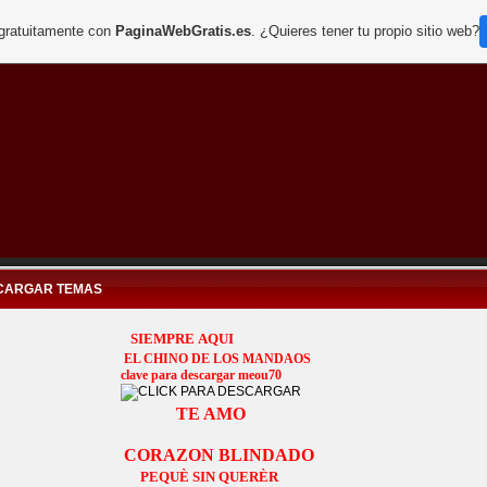
 gratuitamente con
PaginaWebGratis.es
. ¿Quieres tener tu propio sitio web?
CARGAR TEMAS
SIEMPRE AQUI
EL CHINO DE LOS MANDAOS
clave para descargar meou70
TE AMO
CORAZON BLINDA
DO
PEQUÈ SIN QUERÈR