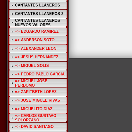
CANTANTES LLANEROS
CANTANTES LLANEROS 2
CANTANTES LLANEROS
NUEVOS VALORES
=> EDGARDO RAMIREZ
=> ANDERSON SOTO
=> ALEXANDER LEON
=> JESUS HERNANDEZ
=> MIGUEL SOLIS
=> PEDRO PABLO GARCIA
=> MIGUEL JOSE
PERDOMO
=> ZARITBETH LOPEZ
=> JOSE MIGUEL RIVAS
=> MIGUELITO DIAZ
=> CARLOS GUSTAVO
SOLORZANO
=> DAVID SANTIAGO