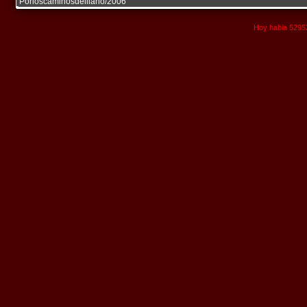
Porloscaminosdelllano/2006
Hoy habia 52952