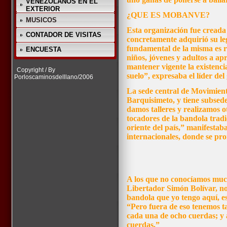
VENEZOLANOS EN EL
EXTERIOR
¿QUE ES MOBANVE?
MUSICOS
Esta organización fue creada
CONTADOR DE VISITAS
concretamente adquirió su leg
fundamental de la misma es r
ENCUESTA
niños, jóvenes y adultos a a
mantener vigente la existenci
Copyright / By
suelo”, expresaba el líder del
Porloscaminosdelllano/2006
La sede central de Movimient
Barquisimeto, y tiene subsede
damos talleres y realizamos o
tocadores de la bandola tradi
oriente del país,” manifestab
internacionales, donde se pro
A los que no conocíamos mucho
Libertador Simón Bolívar, no
bandola que yo tengo aquí, es
“Pero fuera de eso tenemos ta
cada una de ocho cuerdas; y 
cuerdas.”