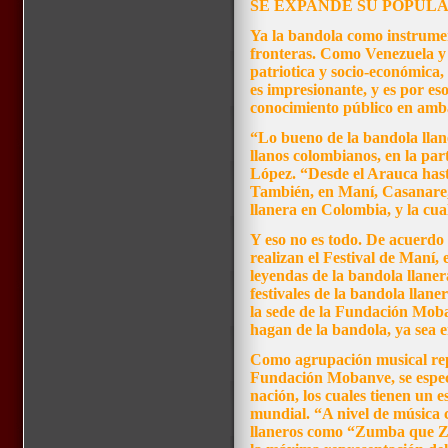
SE EXPANDE SU POPUL
Ya la bandola como instrume
fronteras. Como Venezuela 
patriotica y socio-económica,
es impresionante, y es por es
conocimiento público en amb
“Lo bueno de la bandola llan
llanos colombianos, en la pa
López. “Desde el Arauca hasta
También, en Maní, Casanare,
llanera en Colombia, y la cua
Y eso no es todo. De acuerdo
realizan el Festival de Maní,
leyendas de la bandola llane
festivales de la bandola llan
la sede de la Fundación Moban
hagan de la bandola, ya sea 
Como agrupación musical repr
Fundación Mobanve, se especia
nación, los cuales tienen un e
mundial. “A nivel de música c
llaneros como “Zumba que Zu