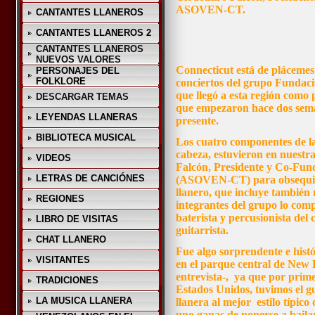
ASOVEN-CT.
CANTANTES LLANEROS
CANTANTES LLANEROS 2
CANTANTES LLANEROS
NUEVOS VALORES
Connecticut está de plácemes 
PERSONAJES DEL
FOLKLORE
conciertos del grupo Fundac
que llegó a esta región como 
DESCARGAR TEMAS
que empezaron hace dos seman
LEYENDAS LLANERAS
presente.
BIBLIOTECA MUSICAL
Los cuatro componentes de la
cabeza, estuvieron en nuestr
VIDEOS
Falcón, Presidente y Co-Fun
LETRAS DE CANCIÓNES
(ASOVEN-CT) para obsequiarn
llanero, que incluye también 
REGIONES
integrantes del grupo lo co
baterista y percusionista del
LIBRO DE VISITAS
guitarrista.
CHAT LLANERO
Fue algo sorprendente e histór
VISITANTES
en el parque central de New
entrevista-, ya que por prime
TRADICIONES
Estados Unidos, tuvimos el g
LA MUSICA LLANERA
llanera al mejor estilo típic
uno ganas de ponerse a bail