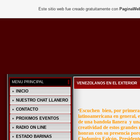
Este sitio web fue creado gratuitamente con
PaginaWeb
MENU PRINCIPAL
VENEZOLANOS EN EL EXTERIOR
INICIO
NUESTRO CHAT LLANERO
CONTACTO
Escuchen bien, por primera v
“
latinoamericana en general, e
PROXIMOS EVENTOS
de una bandola llanera y una
creatividad de estos grandes
RADIO ON LINE
honran con su presencia porq
ESTADO BARINAS
Clodomiro Falcón, Presidente