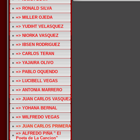
=> RONALD SILVA
=> MILLER OJEDA
=> YUDIHT VELASQUEZ
=> NIORKA VASQUEZ
=> IBSEN RODRIGUEZ
=> CARLOS TERAN
=> YAJAIRA OLIVO
=> PABLO OQUENDO
=> LUCIBELL VEGAS
=> ANTONIA MARRERO
=> JUAN CARLOS VASQUEZ
=> YOHANA BERNAL
=> WILFREDO VEGAS
=> JUAN CARLOS PRIMERA
=> ALFREDO PIÑA " El
Poeta de La Cancion"