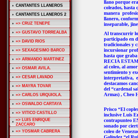
llano porque era
CANTANTES LLANEROS
coleados, hasta 
manera profesio
CANTANTES LLANEROS 2
llanero, conform
=> CRUZ TENEPE
inseparable, jine
=> GUSTAVO TORREALBA
Al transcurrir l
participado en d
=> DAVID RIOS
tradicionales y 
incursionar prof
=> SEXAGESIMO BARCO
hasta que grab
=> ARMANDO MARTINEZ
RECIA ESTAMPA
al coleo, al amor
=> OSMAR AVILA.
sentimiento y ex
=> CESAR LAVADO
interpretativa, 
destacamos canc
=> MAYRA TOVAR
del “cardenal s
Armas) , Cheo 
=> CARLOS URQUIOLA.
=> OSWALDO CARTAYA
Prisco “El cople
=> VITICO CASTILLO
inclusive Luis E
=> LUIS ENRIQUE
contrapunteo
ZACCARO
sonado por ciert
=> YOSMAR CABRERA
coleo de Venezue
Galíndez “el Ru