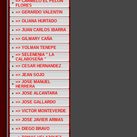
=> CARMELO EL PELON
FLORES
=> GERARDO VALENTIN
=> OLIANA HURTADO
=> JUAN CARLOS IBARRA
=> GILMARY CAÑA
=> YOLMAN TENEPE
=> SELENENIA " LA
CALABOSEÑA "
=> CESAR HERNANDEZ
=> JEAN SOJO
=> JOSE MANUEL
HERRERA
=> JOSE ALCANTARA
=> JOSE GALLARDO
=> VICTOR MONTEVERDE
=> JOSE JAVIER ARMAS
=> DIEGO BRAVO