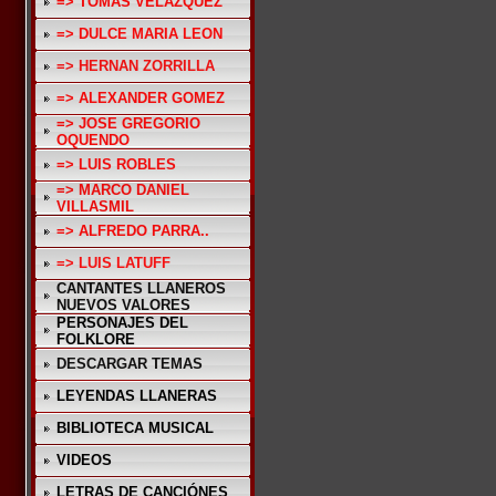
=> TOMAS VELAZQUEZ
=> DULCE MARIA LEON
=> HERNAN ZORRILLA
=> ALEXANDER GOMEZ
=> JOSE GREGORIO
OQUENDO
=> LUIS ROBLES
=> MARCO DANIEL
VILLASMIL
=> ALFREDO PARRA..
=> LUIS LATUFF
CANTANTES LLANEROS
NUEVOS VALORES
PERSONAJES DEL
FOLKLORE
DESCARGAR TEMAS
LEYENDAS LLANERAS
BIBLIOTECA MUSICAL
VIDEOS
LETRAS DE CANCIÓNES