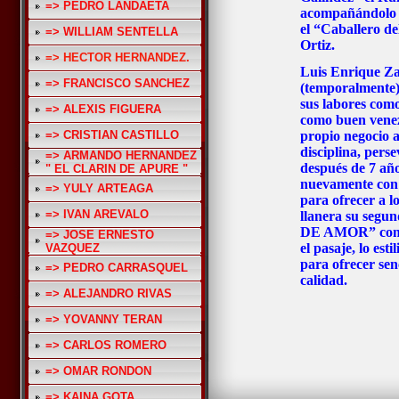
=> PEDRO LANDAETA
acompañándolo 
el “Caballero d
=> WILLIAM SENTELLA
Ortiz.
=> HECTOR HERNANDEZ.
Luis Enrique Z
=> FRANCISCO SANCHEZ
(temporalmente) 
sus labores como
=> ALEXIS FIGUERA
como buen venezo
=> CRISTIAN CASTILLO
propio negocio 
disciplina, pers
=> ARMANDO HERNANDEZ
después de 7 año
" EL CLARIN DE APURE "
nuevamente con 
=> YULY ARTEAGA
para ofrecer a l
=> IVAN AREVALO
llanera su seg
DE AMOR” conte
=> JOSE ERNESTO
el pasaje, lo est
VAZQUEZ
para ofrecer sen
=> PEDRO CARRASQUEL
calidad.
=> ALEJANDRO RIVAS
=> YOVANNY TERAN
=> CARLOS ROMERO
=> OMAR RONDON
=> KAINA GOTA