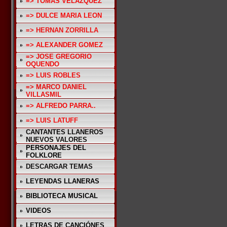
=> TOMAS VELAZQUEZ
=> DULCE MARIA LEON
=> HERNAN ZORRILLA
=> ALEXANDER GOMEZ
=> JOSE GREGORIO
OQUENDO
=> LUIS ROBLES
=> MARCO DANIEL
VILLASMIL
=> ALFREDO PARRA..
=> LUIS LATUFF
CANTANTES LLANEROS
NUEVOS VALORES
PERSONAJES DEL
FOLKLORE
DESCARGAR TEMAS
LEYENDAS LLANERAS
BIBLIOTECA MUSICAL
VIDEOS
LETRAS DE CANCIÓNES