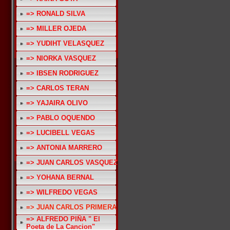
=> RONALD SILVA
=> MILLER OJEDA
=> YUDIHT VELASQUEZ
=> NIORKA VASQUEZ
=> IBSEN RODRIGUEZ
=> CARLOS TERAN
=> YAJAIRA OLIVO
=> PABLO OQUENDO
=> LUCIBELL VEGAS
=> ANTONIA MARRERO
=> JUAN CARLOS VASQUEZ
=> YOHANA BERNAL
=> WILFREDO VEGAS
=> JUAN CARLOS PRIMERA
=> ALFREDO PIÑA " El
Poeta de La Cancion"