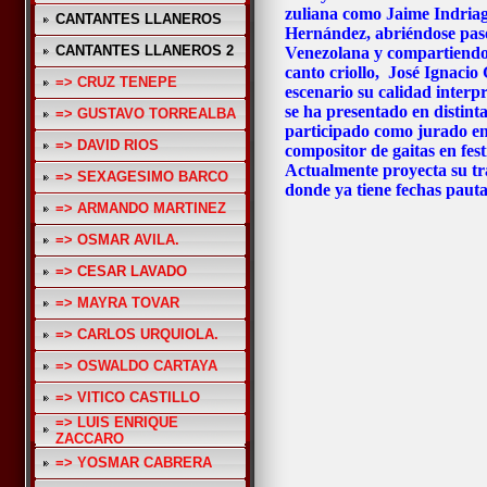
zuliana como Jaime Indri
CANTANTES LLANEROS
Hernández, abriéndose paso
CANTANTES LLANEROS 2
Venezolana y compartiendo 
canto criollo, José Ignacio
=> CRUZ TENEPE
escenario su calidad interpr
se ha presentado en distint
=> GUSTAVO TORREALBA
participado como jurado en
=> DAVID RIOS
compositor de gaitas en fest
Actualmente proyecta su t
=> SEXAGESIMO BARCO
donde ya tiene fechas paut
=> ARMANDO MARTINEZ
=> OSMAR AVILA.
=> CESAR LAVADO
=> MAYRA TOVAR
=> CARLOS URQUIOLA.
=> OSWALDO CARTAYA
=> VITICO CASTILLO
=> LUIS ENRIQUE
ZACCARO
=> YOSMAR CABRERA