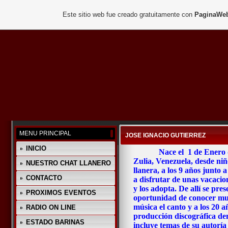
Este sitio web fue creado gratuitamente con
PaginaWeb
MENU PRINCIPAL
JOSE IGNACIO GUTIERREZ
INICIO
Nace el 1 de Enero 
Zulia, Venezuela, desde niñ
NUESTRO CHAT LLANERO
llanera, a los 9 años junto 
CONTACTO
a disfrutar de unas vacacio
y los adopta. De allí se pre
PROXIMOS EVENTOS
oportunidad de conocer muy
música el canto y a los 20 
RADIO ON LINE
producción discográfica 
ESTADO BARINAS
incluye temas de su autoría