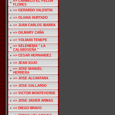
=> CARMELO EL PELON
FLORES
=> GERARDO VALENTIN
=> OLIANA HURTADO
=> JUAN CARLOS IBARRA
=> GILMARY CAÑA
=> YOLMAN TENEPE
=> SELENENIA " LA
CALABOSEÑA "
=> CESAR HERNANDEZ
=> JEAN SOJO
=> JOSE MANUEL
HERRERA
=> JOSE ALCANTARA
=> JOSE GALLARDO
=> VICTOR MONTEVERDE
=> JOSE JAVIER ARMAS
=> DIEGO BRAVO