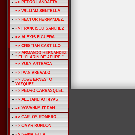
=> PEDRO LANDAETA
=> WILLIAM SENTELLA
=> HECTOR HERNANDEZ.
=> FRANCISCO SANCHEZ
=> ALEXIS FIGUERA
=> CRISTIAN CASTILLO
=> ARMANDO HERNANDEZ
" EL CLARIN DE APURE "
=> YULY ARTEAGA
=> IVAN AREVALO
=> JOSE ERNESTO
VAZQUEZ
=> PEDRO CARRASQUEL
=> ALEJANDRO RIVAS
=> YOVANNY TERAN
=> CARLOS ROMERO
=> OMAR RONDON
=> KAINA GOTA