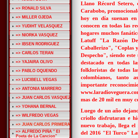
Llano Récord Setero, 
=> RONALD SILVA
Carabobo, promocionale
=> MILLER OJEDA
hoy en día suenan en 
conocen en todas las red
=> YUDIHT VELASQUEZ
hogares muchos fanático
=> NIORKA VASQUEZ
Latuff
"La Razón De
=> IBSEN RODRIGUEZ
Caballerizo",
"Coplas y
=> CARLOS TERAN
Despecho", siendo este
=> YAJAIRA OLIVO
destacado en todas la
folkloristas de todas l
=> PABLO OQUENDO
colombianos, tanto 
=> LUCIBELL VEGAS
importante reconocimi
=> ANTONIA MARRERO
www.laradioveguera.co
=> JUAN CARLOS VASQUEZ
mas de 20 mil en muy c
=> YOHANA BERNAL
Luego de un año dejando
=> WILFREDO VEGAS
criollo disfrutaran e h
=> JUAN CARLOS PRIMERA
nuevo trabajo, llega el
=> ALFREDO PIÑA " El
del 2016 "El Turco" La
Poeta de La Cancion"