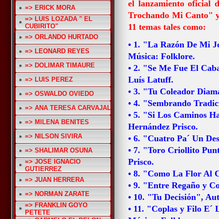
el lanzamiento oficial 
=> ERICK MORA
Trochando Mi Canto" ya
=> LUIS LOZADA " EL
11 temas tales como:
CUBIRITO"
=> ORLANDO HURTADO
•
1.
"La Razón De Mi Jo
=> LEONARD REYES
Música: Folklore.
=> DOLIMAR TIMAURE
• 2. "Se Me Fue El Caba
Luís Latuff.
=> LUIS PEREZ
• 3. "Tu Coleador Diama
=> OSWALDO OVIEDO
• 4. "Sembrando Tradici
=> ANA TERESA CARVAJAL
• 5. "Si Los Caminos H
=> MILENA BENITES
Hernández Prisco.
=> NILSON SIVIRA
• 6. "Cuatro Pa´ Un De
• 7. "Toro Criollito P
=> SHALIMAR OSUNA
Prisco.
=> JOSE IGNACIO
GUTIERREZ
• 8. "Como La Flor Al Co
=> JUAN HERRERA
• 9. "Entre Regaño y Co
=> NORMAN ZARATE
• 10. "Tu Decisión", Au
=> FRANKLIN GOYO
• 11. "Coplas y Filo E´
PETETE