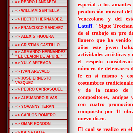
=> PEDRO LANDAETA
especial a los amantes
=> WILLIAM SENTELLA
producción musical del c
Venezolano y del e
=> HECTOR HERNANDEZ.
Latuff
.
"Sigue Trocha
=> FRANCISCO SANCHEZ
de el trabajo en pro de
=> ALEXIS FIGUERA
llanero que ha venido
=> CRISTIAN CASTILLO
años este joven balua
=> ARMANDO HERNANDEZ
actividades artísticas y
" EL CLARIN DE APURE "
el respeto considera
=> YULY ARTEAGA
número de defensores d
=> IVAN AREVALO
fe en si mismo y c
=> JOSE ERNESTO
costumbres tradicionale
VAZQUEZ
=> PEDRO CARRASQUEL
y de la mano de gr
compositores, amigos y
=> ALEJANDRO RIVAS
con cuatro promocion
=> YOVANNY TERAN
compuesto por 11 obr
=> CARLOS ROMERO
nuevo disco.
=> OMAR RONDON
El cual se realizo en e
=> KAINA GOTA