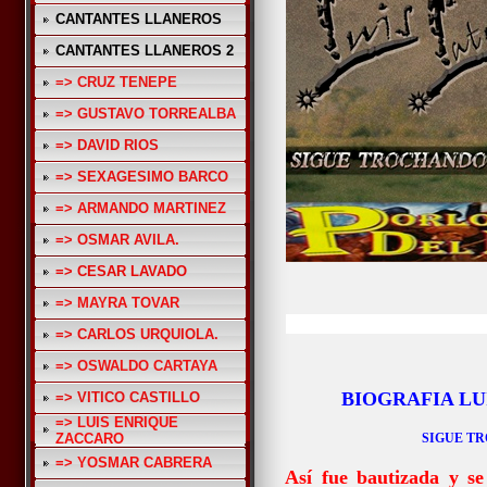
CANTANTES LLANEROS
CANTANTES LLANEROS 2
=> CRUZ TENEPE
=> GUSTAVO TORREALBA
=> DAVID RIOS
=> SEXAGESIMO BARCO
=> ARMANDO MARTINEZ
=> OSMAR AVILA.
=> CESAR LAVADO
=> MAYRA TOVAR
=> CARLOS URQUIOLA.
=> OSWALDO CARTAYA
BIOGRAFIA LU
=> VITICO CASTILLO
=> LUIS ENRIQUE
ZACCARO
SIGUE T
=> YOSMAR CABRERA
Así fue bautizada y s