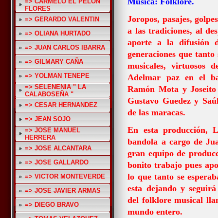
Música: Folklore.
=> CARMELO EL PELON
FLORES
Joropos, pasajes, golpe
=> GERARDO VALENTIN
a las tradiciones, al d
=> OLIANA HURTADO
aporte a la difusión 
=> JUAN CARLOS IBARRA
generaciones que tanto s
=> GILMARY CAÑA
musicales, virtuosos d
=> YOLMAN TENEPE
Adelmar paz en el ba
=> SELENENIA " LA
Ramón Mota y Joseito S
CALABOSEÑA "
Gustavo Guedez y Saúl
=> CESAR HERNANDEZ
de las maracas.
=> JEAN SOJO
En esta producción, L
=> JOSE MANUEL
HERRERA
bandola a cargo de Ju
=> JOSE ALCANTARA
gran equipo de producc
=> JOSE GALLARDO
bonito trabajo pues apo
lo que tanto se espera
=> VICTOR MONTEVERDE
esta dejando y seguirá
=> JOSE JAVIER ARMAS
del folklore musical ll
=> DIEGO BRAVO
mundo entero.