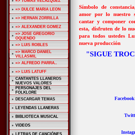
=> TOMAS VELAZQUEZ
Símbolo de constancia
=> DULCE MARIA LEON
amor por lo nuestro 
=> HERNAN ZORRILLA
cantar y componer co
=> ALEXANDER GOMEZ
esta, disfruten de lo nu
=> JOSE GREGORIO
para todos ustedes Lui
OQUENDO
nueva producción
=> LUIS ROBLES
=> MARCO DANIEL
"SIGUE TRO
VILLASMIL
=> ALFREDO PARRA..
=> LUIS LATUFF
CANTANTES LLANEROS
NUEVOS VALORES
PERSONAJES DEL
FOLKLORE
Facebook:
DESCARGAR TEMAS
LEYENDAS LLANERAS
Twitt
BIBLIOTECA MUSICAL
VIDEOS
Instag
LETRAS DE CANCIÓNES