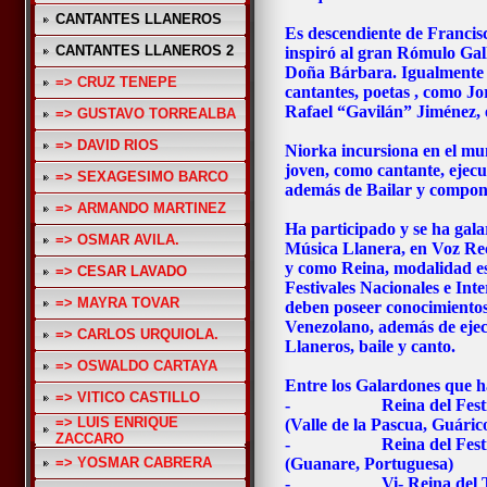
CANTANTES LLANEROS
Es descendiente de Franci
CANTANTES LLANEROS 2
inspiró al gran Rómulo Gal
Doña Bárbara. Igualmente l
=> CRUZ TENEPE
cantantes, poetas , como J
Rafael “Gavilán” Jiménez,
=> GUSTAVO TORREALBA
=> DAVID RIOS
Niorka incursiona en el m
joven, como cantante, ejec
=> SEXAGESIMO BARCO
además de Bailar y compon
=> ARMANDO MARTINEZ
Ha participado y se ha gal
=> OSMAR AVILA.
Música Llanera, en Voz Reci
y como Reina, modalidad es
=> CESAR LAVADO
Festivales Nacionales e Int
=> MAYRA TOVAR
deben poseer conocimiento
Venezolano, además de ejec
=> CARLOS URQUIOLA.
Llaneros, baile y canto.
=> OSWALDO CARTAYA
Entre los Galardones que h
=> VITICO CASTILLO
- Reina del Festival I
=> LUIS ENRIQUE
(Valle de la Pascua, Guáric
ZACCARO
- Reina del Festival I
=> YOSMAR CABRERA
(Guanare, Portuguesa)
- Vi- Reina del Torneo