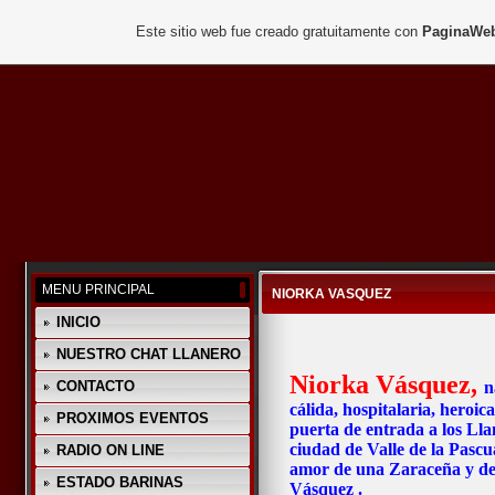
Este sitio web fue creado gratuitamente con
PaginaWeb
MENU PRINCIPAL
NIORKA VASQUEZ
INICIO
NUESTRO CHAT LLANERO
Niorka Vásquez,
CONTACTO
n
cálida, hospitalaria, heroi
PROXIMOS EVENTOS
puerta de entrada a los Lla
ciudad de Valle de la Pasc
RADIO ON LINE
amor de una Zaraceña y de
ESTADO BARINAS
Vásquez .