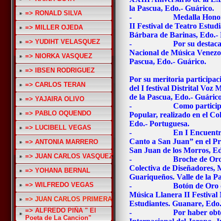
la Pascua, Edo.- Guárico.
=> RONALD SILVA
- Medalla Honor al Mér
II Festival de Teatro Estud
=> MILLER OJEDA
Bárbara de Barinas, Edo.- 
=> YUDIHT VELASQUEZ
- Por su destacada par
Nacional de Música Venezol
=> NIORKA VASQUEZ
Pascua, Edo.- Guárico.
=> IBSEN RODRIGUEZ
Por su meritoria participac
=> CARLOS TERAN
del I festival Distrital Voz
de la Pascua, Edo.- Guáric
=> YAJAIRA OLIVO
- Como participante e
=> PABLO OQUENDO
Popular, realizado en el C
Edo.- Portuguesa.
=> LUCIBELL VEGAS
- En I Encuentro Cul
Canto a San Juan” en el P
=> ANTONIA MARRERO
San Juan de los Morros, Ed
=> JUAN CARLOS VASQUEZ
- Broche de Oro a la 
Colectiva de Diseñadores, M
=> YOHANA BERNAL
Guariqueños. Valle de la P
=> WILFREDO VEGAS
- Botón de Oro como e
Música Llanera II Festival 
=> JUAN CARLOS PRIMERA
Estudiantes. Guanare, Edo.
=> ALFREDO PIÑA " El
- Por haber obtenido 
Poeta de La Cancion"