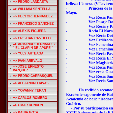
=> PEDRO LANDAETA
belleza Llanera. (Villavice
- Princesa de la Integ
=> WILLIAM SENTELLA
Mayo.
=> HECTOR HERNANDEZ.
- Voz Recia Panoj
- Voz Pasaje Doña 
=> FRANCISCO SANCHEZ
- Voz Recia y Pasaje
- Recia El Naranjo
=> ALEXIS FIGUERA
- Voz Recia Doña B
=> CRISTIAN CASTILLO
- Voz Estilizada 
=> ARMANDO HERNANDEZ
- Voz Femenina UN
" EL CLARIN DE APURE "
- Voz Femenina Festiv
=> YULY ARTEAGA
- Voz Recia Pavón
- Voz Recia El Nov
=> IVAN AREVALO
- Voz Magisteria
=> JOSE ERNESTO
- Voz Recia Panar
VAZQUEZ
- Voz recia Guaicai
=> PEDRO CARRASQUEL
- Voz Recia San Lo
- Voz Recia San Loren
=> ALEJANDRO RIVAS
Ha recibido recono
=> YOVANNY TERAN
Excelente exponente de Bail
=> CARLOS ROMERO
Academia de baile “Isadora
Guárico.
=> OMAR RONDON
- Por su participación en 
=> KAINA GOTA
XXIII Aniversario de la E.