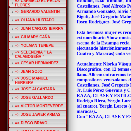
Rondón, Isaac Rondón, Jul
=> CARMELO EL PELON
FLORES
Castellanos, José Alfredo P
Armando González, Silvio 
=> GERARDO VALENTIN
Bigott, José Gregorio Mato
=> OLIANA HURTADO
Ibsen Rodríguez, José Gre
=> JUAN CARLOS IBARRA
Esta hermosa mujer es reco
=> GILMARY CAÑA
extraordinario Show musical
escena de la Estampa recia
=> YOLMAN TENEPE
ejecutando histriónicament
=> SELENENIA " LA
Cuatro y Maracas) cada vez
CALABOSEÑA "
=> CESAR HERNANDEZ
Actualmente Niorka Vásque
Discográfico, con 12 temas
=> JEAN SOJO
llano. Allí encontraremos t
=> JOSE MANUEL
compositores venezolanos d
HERRERA
Castellanos, José Gregorio
=> JOSE ALCANTARA
Jr, Luis Pérez Guevara y 
RAZA, CLASE Y ESTILO” l
=> JOSE GALLARDO
Rodrígo Riera, Yergin Lore
(al cuatro), Yorgin Loreto 
=> VICTOR MONTEVERDE
maracas)..
=> JOSE JAVIER ARMAS
Con “RAZA, CLASE Y ESTI
=> DIEGO BRAVO