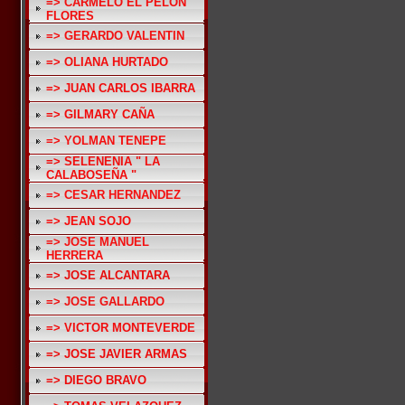
=> CARMELO EL PELON
FLORES
=> GERARDO VALENTIN
=> OLIANA HURTADO
=> JUAN CARLOS IBARRA
=> GILMARY CAÑA
=> YOLMAN TENEPE
=> SELENENIA " LA
CALABOSEÑA "
=> CESAR HERNANDEZ
=> JEAN SOJO
=> JOSE MANUEL
HERRERA
=> JOSE ALCANTARA
=> JOSE GALLARDO
=> VICTOR MONTEVERDE
=> JOSE JAVIER ARMAS
=> DIEGO BRAVO