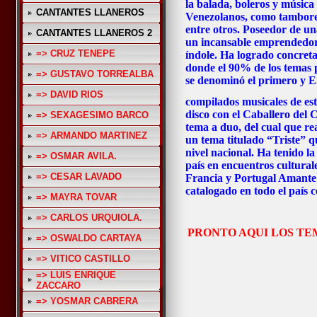
la balada, boleros y música 
CANTANTES LLANEROS
Venezolanos, como tambores,
entre otros. Poseedor de un
CANTANTES LLANEROS 2
un incansable emprendedor 
=> CRUZ TENEPE
índole. Ha logrado concreta
donde el 90% de los tema
=> GUSTAVO TORREALBA
se denominó el primero y E
=> DAVID RIOS
compilados musicales de es
disco con el Caballero del 
=> SEXAGESIMO BARCO
tema a duo, del cual que re
=> ARMANDO MARTINEZ
un tema titulado “Triste” q
nivel nacional. Ha tenido l
=> OSMAR AVILA.
país en encuentros cultural
=> CESAR LAVADO
Francia y Portugal Amante
catalogado en todo el país
=> MAYRA TOVAR
=> CARLOS URQUIOLA.
PRONTO AQUI LOS TE
=> OSWALDO CARTAYA
=> VITICO CASTILLO
=> LUIS ENRIQUE
ZACCARO
=> YOSMAR CABRERA