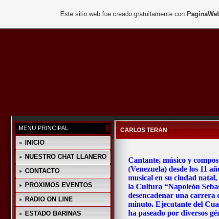
Este sitio web fue creado gratuitamente con
PaginaWeb
MENU PRINCIPAL
CARLOS TERAN
INICIO
NUESTRO CHAT LLANERO
Cantante, músico y composi
(Venezuela) desde los 11 añ
CONTACTO
musical en su ciudad natal,
PROXIMOS EVENTOS
la Cultura “Napoleón Sebas
desencadenar una carrera 
RADIO ON LINE
minuto. Ejecutante del Cua
ha paseado por diversos gén
ESTADO BARINAS