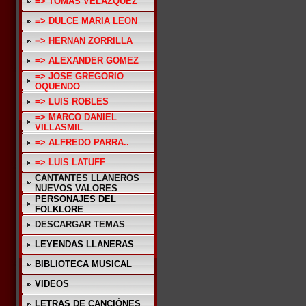
=> TOMAS VELAZQUEZ
=> DULCE MARIA LEON
=> HERNAN ZORRILLA
=> ALEXANDER GOMEZ
=> JOSE GREGORIO
OQUENDO
=> LUIS ROBLES
=> MARCO DANIEL
VILLASMIL
=> ALFREDO PARRA..
=> LUIS LATUFF
CANTANTES LLANEROS
NUEVOS VALORES
PERSONAJES DEL
FOLKLORE
DESCARGAR TEMAS
LEYENDAS LLANERAS
BIBLIOTECA MUSICAL
VIDEOS
LETRAS DE CANCIÓNES