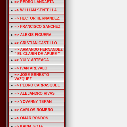
=> PEDRO LANDAETA
=> WILLIAM SENTELLA
=> HECTOR HERNANDEZ.
=> FRANCISCO SANCHEZ
=> ALEXIS FIGUERA
=> CRISTIAN CASTILLO
=> ARMANDO HERNANDEZ
" EL CLARIN DE APURE "
=> YULY ARTEAGA
=> IVAN AREVALO
=> JOSE ERNESTO
VAZQUEZ
=> PEDRO CARRASQUEL
=> ALEJANDRO RIVAS
=> YOVANNY TERAN
=> CARLOS ROMERO
=> OMAR RONDON
=> KAINA GOTA