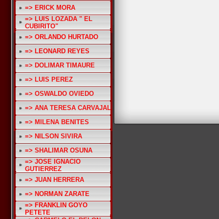
=> ERICK MORA
=> LUIS LOZADA " EL
CUBIRITO"
=> ORLANDO HURTADO
=> LEONARD REYES
=> DOLIMAR TIMAURE
=> LUIS PEREZ
=> OSWALDO OVIEDO
=> ANA TERESA CARVAJAL
=> MILENA BENITES
=> NILSON SIVIRA
=> SHALIMAR OSUNA
=> JOSE IGNACIO
GUTIERREZ
=> JUAN HERRERA
=> NORMAN ZARATE
=> FRANKLIN GOYO
PETETE