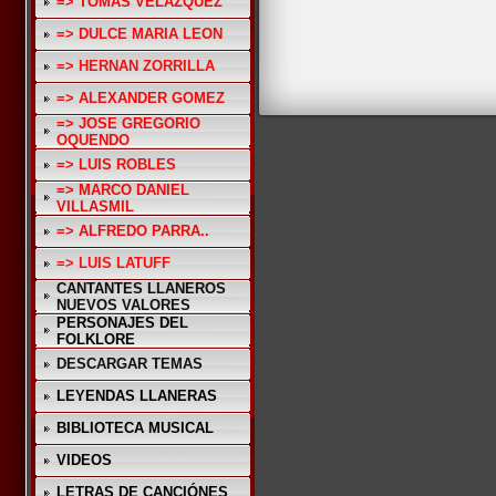
=> TOMAS VELAZQUEZ
=> DULCE MARIA LEON
=> HERNAN ZORRILLA
=> ALEXANDER GOMEZ
=> JOSE GREGORIO
OQUENDO
=> LUIS ROBLES
=> MARCO DANIEL
VILLASMIL
=> ALFREDO PARRA..
=> LUIS LATUFF
CANTANTES LLANEROS
NUEVOS VALORES
PERSONAJES DEL
FOLKLORE
DESCARGAR TEMAS
LEYENDAS LLANERAS
BIBLIOTECA MUSICAL
VIDEOS
LETRAS DE CANCIÓNES