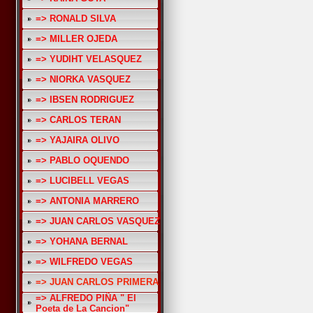
=> RONALD SILVA
=> MILLER OJEDA
=> YUDIHT VELASQUEZ
=> NIORKA VASQUEZ
=> IBSEN RODRIGUEZ
=> CARLOS TERAN
=> YAJAIRA OLIVO
=> PABLO OQUENDO
=> LUCIBELL VEGAS
=> ANTONIA MARRERO
=> JUAN CARLOS VASQUEZ
=> YOHANA BERNAL
=> WILFREDO VEGAS
=> JUAN CARLOS PRIMERA
=> ALFREDO PIÑA " El
Poeta de La Cancion"