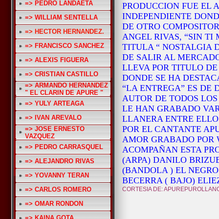
=> PEDRO LANDAETA
PRODUCCION FUE EL A
INDEPENDIENTE DOND
=> WILLIAM SENTELLA
DE OTRO COMPOSITOR
=> HECTOR HERNANDEZ.
ANGEL RIVAS, “SIN TI
=> FRANCISCO SANCHEZ
TITULA “ NOSTALGIA 
DE SALIR AL MERCAD
=> ALEXIS FIGUERA
LLEVA POR TITULO DE
=> CRISTIAN CASTILLO
DONDE SE HA DESTAC
=> ARMANDO HERNANDEZ
“LA ENTREGA” ES DE
" EL CLARIN DE APURE "
AUTOR DE TODOS LOS
=> YULY ARTEAGA
LE HAN GRABADO VAR
=> IVAN AREVALO
LLANERA ENTRE ELLO
POR EL CANTANTE APU
=> JOSE ERNESTO
VAZQUEZ
AMOR GRABADO POR W
=> PEDRO CARRASQUEL
ACOMPAÑAN ESTA PR
(ARPA) DANILO BRIZU
=> ALEJANDRO RIVAS
(BANDOLA ) EL NEGRO
=> YOVANNY TERAN
BECERRA ( BAJO) ELI
=> CARLOS ROMERO
CORTESIA DE: APUREPUROLLAN
=> OMAR RONDON
=> KAINA GOTA