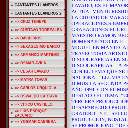
LAVADO, ES EL MAYOR
CANTANTES LLANEROS
ACTUALMENTE RESIDE
CANTANTES LLANEROS 2
LA CIUDAD DE MARAC
=> CRUZ TENEPE
OPERACIONES.SIEMPR
GRABACIONES EL GRU
=> GUSTAVO TORREALBA
MAESTRO RAMON BECE
=> DAVID RIOS
HOMENAJEADO EN EL 
=> SEXAGESIMO BARCO
MIGUEL EN MANTECAL 
TRAYECTORIA ARTSTI
=> ARMANDO MARTINEZ
DISCOGRAFICAS EN S
=> OSMAR AVILA.
DISCOGRAFICAS. LA PR
CON EL TEMA QUE SE 
=> CESAR LAVADO
NACIONAL “LLUVIA EN
=> MAYRA TOVAR
DIMUS LA SEGUNDA P
=> CARLOS URQUIOLA.
AÑO 1994, CON EL MI
DESTACO EL TEMA, “C
=> OSWALDO CARTAYA
TERCERA PRODUCCION,
=> VITICO CASTILLO
DESAPARECIDO PRODU
=> LUIS ENRIQUE
GRATEROL Y EL SELLO
ZACCARO
PRODUCCION, NOSTAL
=> YOSMAR CABRERA
SE PROMOCIONO, “DE