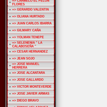
=> CARMELO EL PELON
FLORES
=> GERARDO VALENTIN
=> OLIANA HURTADO
=> JUAN CARLOS IBARRA
=> GILMARY CAÑA
=> YOLMAN TENEPE
=> SELENENIA " LA
CALABOSEÑA "
=> CESAR HERNANDEZ
=> JEAN SOJO
=> JOSE MANUEL
HERRERA
=> JOSE ALCANTARA
=> JOSE GALLARDO
=> VICTOR MONTEVERDE
=> JOSE JAVIER ARMAS
=> DIEGO BRAVO