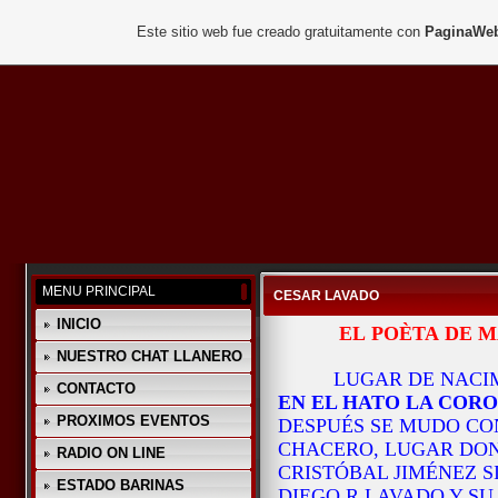
Este sitio web fue creado gratuitamente con
PaginaWeb
MENU PRINCIPAL
CESAR LAVADO
INICIO
EL POÈTA DE M
NUESTRO CHAT LLANERO
LUGAR DE NACI
CONTACTO
EN EL HATO LA CO
PROXIMOS EVENTOS
DESPUÉS SE MUDO CON
CHACERO, LUGAR DON
RADIO ON LINE
CRISTÓBAL JIMÉNEZ S
ESTADO BARINAS
DIEGO R LAVADO Y SU