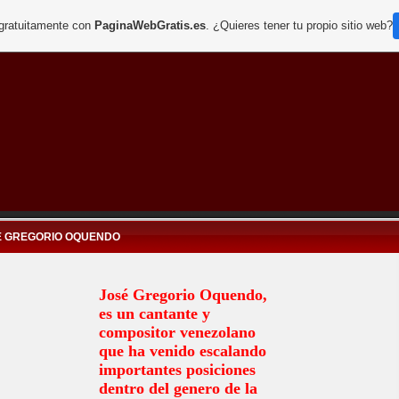
 gratuitamente con
PaginaWebGratis.es
. ¿Quieres tener tu propio sitio web?
E GREGORIO OQUENDO
José Gregorio Oquendo,
es un cantante y
compositor venezolano
que ha venido escalando
importantes posiciones
dentro del genero de la