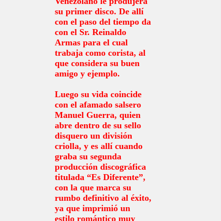
Venezolano le produjera
su primer disco. De allí
con el paso del tiempo da
con el Sr. Reinaldo
Armas para el cual
trabaja como corista, al
que considera su buen
amigo y ejemplo.
Luego su vida coincide
con el afamado salsero
Manuel Guerra, quien
abre dentro de su sello
disquero un división
criolla, y es allí cuando
graba su segunda
producción discográfica
titulada “Es Diferente”,
con la que marca su
rumbo definitivo al éxito,
ya que imprimió un
estilo romántico muy