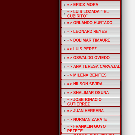
=> ERICK MORA
=> LUIS LOZADA " EL
CUBIRITO"
=> ORLANDO HURTADO
=> LEONARD REYES
=> DOLIMAR TIMAURE
=> LUIS PEREZ
=> OSWALDO OVIEDO
=> ANA TERESA CARVAJAL
=> MILENA BENITES
=> NILSON SIVIRA
=> SHALIMAR OSUNA
=> JOSE IGNACIO
GUTIERREZ
=> JUAN HERRERA
=> NORMAN ZARATE
=> FRANKLIN GOYO
PETETE