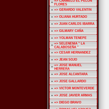
=> CARMELO EL PELON
FLORES
=> GERARDO VALENTIN
=> OLIANA HURTADO
=> JUAN CARLOS IBARRA
=> GILMARY CAÑA
=> YOLMAN TENEPE
=> SELENENIA " LA
CALABOSEÑA "
=> CESAR HERNANDEZ
=> JEAN SOJO
=> JOSE MANUEL
HERRERA
=> JOSE ALCANTARA
=> JOSE GALLARDO
=> VICTOR MONTEVERDE
=> JOSE JAVIER ARMAS
=> DIEGO BRAVO