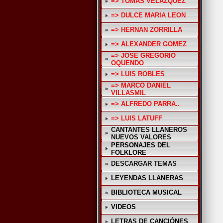
=> TOMAS VELAZQUEZ
=> DULCE MARIA LEON
=> HERNAN ZORRILLA
=> ALEXANDER GOMEZ
=> JOSE GREGORIO
OQUENDO
=> LUIS ROBLES
=> MARCO DANIEL
VILLASMIL
=> ALFREDO PARRA..
=> LUIS LATUFF
CANTANTES LLANEROS
NUEVOS VALORES
PERSONAJES DEL
FOLKLORE
DESCARGAR TEMAS
LEYENDAS LLANERAS
BIBLIOTECA MUSICAL
VIDEOS
LETRAS DE CANCIÓNES