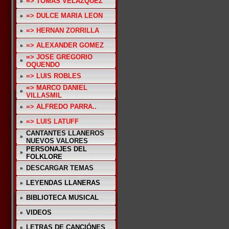
=> TOMAS VELAZQUEZ
=> DULCE MARIA LEON
=> HERNAN ZORRILLA
=> ALEXANDER GOMEZ
=> JOSE GREGORIO
OQUENDO
=> LUIS ROBLES
=> MARCO DANIEL
VILLASMIL
=> ALFREDO PARRA..
=> LUIS LATUFF
CANTANTES LLANEROS
NUEVOS VALORES
PERSONAJES DEL
FOLKLORE
DESCARGAR TEMAS
LEYENDAS LLANERAS
BIBLIOTECA MUSICAL
VIDEOS
LETRAS DE CANCIÓNES