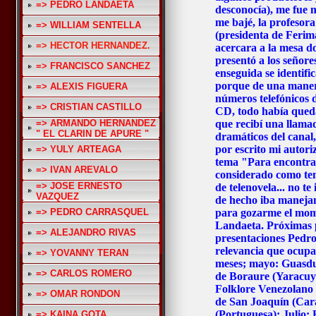
=> PEDRO LANDAETA
desconocía), me fue 
me bajé, la profesor
=> WILLIAM SENTELLA
(presidenta de Ferim
=> HECTOR HERNANDEZ.
acercara a la mesa d
presentó a los señore
=> FRANCISCO SANCHEZ
enseguida se identifi
porque de una maner
=> ALEXIS FIGUERA
números telefónicos d
=> CRISTIAN CASTILLO
CD, todo había queda
=> ARMANDO HERNANDEZ
que recibí una llamad
" EL CLARIN DE APURE "
dramáticos del canal,
por escrito mi autori
=> YULY ARTEAGA
tema "Para encontra
=> IVAN AREVALO
considerado como te
=> JOSE ERNESTO
de telenovela... no te
VAZQUEZ
de hecho iba manejan
=> PEDRO CARRASQUEL
para gozarme el mom
Landaeta. Próximas 
=> ALEJANDRO RIVAS
presentaciones Pedro
relevancia que ocupa
=> YOVANNY TERAN
meses; mayo: Guasdua
=> CARLOS ROMERO
de Boraure (Yaracuy)
Folklore Venezolano 
=> OMAR RONDON
de San Joaquín (Car
(Portuguesa); Julio:
=> KAINA GOTA