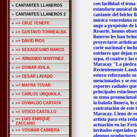
con facilidad el tem
CANTANTES LLANEROS
estandarte musical de 
CANTANTES LLANEROS 2
cantante del folclor l
música venezolana en
=> CRUZ TENEPE
auge a propósito de 
Resorte, hemos obse
=> GUSTAVO TORREALBA
llaneros les han bri
=> DAVID RIOS
proyectarse artística
corte nacional e incl
=> SEXAGESIMO BARCO
estelares que dejan e
arpa, el cuatro y las
=> ARMANDO MARTINEZ
Maracay "La piedra 
=> OSMAR AVILA.
Recientemente Landaet
estuvo reforzando su
=> CESAR LAVADO
mencionados y se enc
=> MAYRA TOVAR
reportes radiales que
principales estacione
=> CARLOS URQUIOLA.
su tema promocional 
la balada llanera, lo 
=> OSWALDO CARTAYA
contratación de este 
=> VITICO CASTILLO
Maracay. Lleno de e
=> LUIS ENRIQUE
artista para esta red
ZACCARO
actuación en las Fer
invitados especiales 
=> YOSMAR CABRERA
algunos productores y