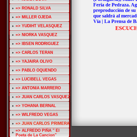
Feria de Pedraza. Agr
=> RONALD SILVA
preproducción de su 
que saldrá al mercado
=> MILLER OJEDA
Vía | La Prensa de B
=> YUDIHT VELASQUEZ
ESCUCH
=> NIORKA VASQUEZ
=> IBSEN RODRIGUEZ
=> CARLOS TERAN
=> YAJAIRA OLIVO
=> PABLO OQUENDO
=> LUCIBELL VEGAS
=> ANTONIA MARRERO
=> JUAN CARLOS VASQUEZ
=> YOHANA BERNAL
=> WILFREDO VEGAS
=> JUAN CARLOS PRIMERA
=> ALFREDO PIÑA " El
Poeta de La Cancion"