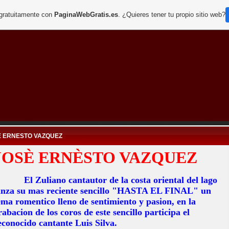
 gratuitamente con
PaginaWebGratis.es
. ¿Quieres tener tu propio sitio web?
E ERNESTO VAZQUEZ
JOSÈ ERNÈSTO VAZQUEZ
El Zuliano cantautor de la costa oriental del lago
anza su mas reciente sencillo "HASTA EL FINAL" un
ema romentico lleno de sentimiento y pasion, en la
rabacion de los coros de este sencillo participa el
econocido cantante Luis Silva.