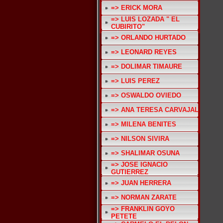
=> ERICK MORA
=> LUIS LOZADA " EL
CUBIRITO"
=> ORLANDO HURTADO
=> LEONARD REYES
=> DOLIMAR TIMAURE
=> LUIS PEREZ
=> OSWALDO OVIEDO
=> ANA TERESA CARVAJAL
=> MILENA BENITES
=> NILSON SIVIRA
=> SHALIMAR OSUNA
=> JOSE IGNACIO
GUTIERREZ
=> JUAN HERRERA
=> NORMAN ZARATE
=> FRANKLIN GOYO
PETETE