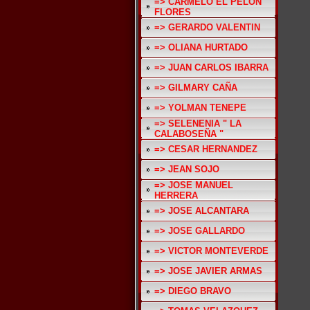
=> CARMELO EL PELON
FLORES
=> GERARDO VALENTIN
=> OLIANA HURTADO
=> JUAN CARLOS IBARRA
=> GILMARY CAÑA
=> YOLMAN TENEPE
=> SELENENIA " LA
CALABOSEÑA "
=> CESAR HERNANDEZ
=> JEAN SOJO
=> JOSE MANUEL
HERRERA
=> JOSE ALCANTARA
=> JOSE GALLARDO
=> VICTOR MONTEVERDE
=> JOSE JAVIER ARMAS
=> DIEGO BRAVO