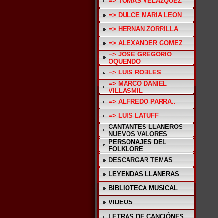
=> TOMAS VELAZQUEZ
=> DULCE MARIA LEON
=> HERNAN ZORRILLA
=> ALEXANDER GOMEZ
=> JOSE GREGORIO
OQUENDO
=> LUIS ROBLES
=> MARCO DANIEL
VILLASMIL
=> ALFREDO PARRA..
=> LUIS LATUFF
CANTANTES LLANEROS
NUEVOS VALORES
PERSONAJES DEL
FOLKLORE
DESCARGAR TEMAS
LEYENDAS LLANERAS
BIBLIOTECA MUSICAL
VIDEOS
LETRAS DE CANCIÓNES