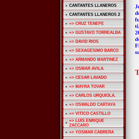
CANTANTES LLANEROS
J
d
CANTANTES LLANEROS 2
f
=> CRUZ TENEPE
t
2
=> GUSTAVO TORREALBA
d
=> DAVID RIOS
F
=> SEXAGESIMO BARCO
s
=> ARMANDO MARTINEZ
=> OSMAR AVILA.
=> CESAR LAVADO
=> MAYRA TOVAR
=> CARLOS URQUIOLA.
=> OSWALDO CARTAYA
=> VITICO CASTILLO
=> LUIS ENRIQUE
ZACCARO
=> YOSMAR CABRERA