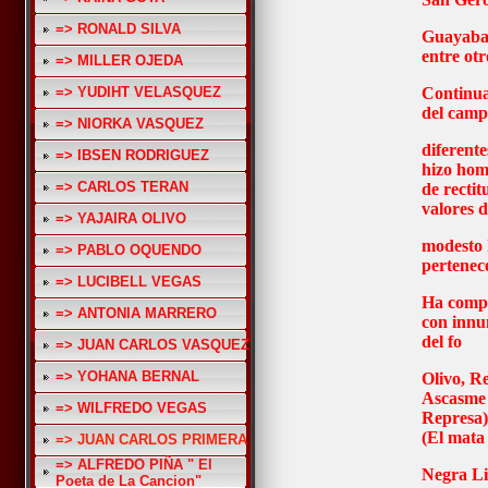
=> RONALD SILVA
Guayabal
entre otr
=> MILLER OJEDA
=> YUDIHT VELASQUEZ
Continua
del camp
=> NIORKA VASQUEZ
diferentes
=> IBSEN RODRIGUEZ
hizo hom
=> CARLOS TERAN
de rectit
valores 
=> YAJAIRA OLIVO
modesto 
=> PABLO OQUENDO
pertenec
=> LUCIBELL VEGAS
Ha compa
=> ANTONIA MARRERO
con innu
del fo
=> JUAN CARLOS VASQUEZ
=> YOHANA BERNAL
Olivo, R
Ascasme 
=> WILFREDO VEGAS
Represa)
(El mata 
=> JUAN CARLOS PRIMERA
=> ALFREDO PIÑA " El
Negra Li
Poeta de La Cancion"