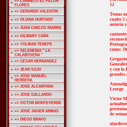
=> CARMELO EL PELON
12
FLORES
=> GERARDO VALENTIN
Temas mu
cuales 5 
=> OLIANA HURTADO
autoría y
=> JUAN CARLOS IBARRA
cantante
=> GILMARY CAÑA
reconocid
Pentagra
=> YOLMAN TENEPE
como: Jh
=> SELENENIA " LA
CALABOSEÑA "
Gregorio
=> CESAR HERNANDEZ
Gonzále
y con la 
=> JEAN SOJO
grandes 
=> JOSE MANUEL
HERRERA
Anzoatig
=> JOSE ALCANTARA
Leorge
=> JOSE GALLARDO
Víctor M
=> VICTOR MONTEVERDE
actualme
presentac
=> JOSE JAVIER ARMAS
de seman
=> DIEGO BRAVO
atardece