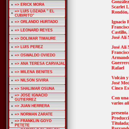
González
=> ERICK MORA
Scarlet 
=> LUIS LOZADA " EL
Rondón,
CUBIRITO"
Ignacio 
=> ORLANDO HURTADO
Francisc
=> LEONARD REYES
Castillo
José Alí 
=> DOLIMAR TIMAURE
=> LUIS PEREZ
José Ali 
Francisc
=> OSWALDO OVIEDO
Armando
Guerrero,
=> ANA TERESA CARVAJAL
Rafael
=> MILENA BENITES
Volcán y
=> NILSON SIVIRA
José Med
Cinco Est
=> SHALIMAR OSUNA
=> JOSE IGNACIO
Con una 
GUTIERREZ
varios a
=> JUAN HERRERA
presenta
=> NORMAN ZARATE
Producci
=> FRANKLIN GOYO
Titulada;
PETETE
Parrand