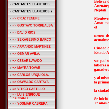
Bolívar 
CANTANTES LLANEROS
Anzoáteg
Neptali
CANTANTES LLANEROS 2
Montever
=> CRUZ TENEPE
Amatima 
=> GUSTAVO TORREALBA
el
=> DAVID RIOS
menor de
=> SEXAGESIMO BARCO
actualmen
=> ARMANDO MARTINEZ
Ciudad d
Estado A
=> OSMAR AVILA.
sus padr
=> CESAR LAVADO
labores a
=> MAYRA TOVAR
ganader
=> CARLOS URQUIOLA.
y al mis
=> OSWALDO CARTAYA
la primar
=> VITICO CASTILLO
la ciuda
=> LUIS ENRIQUE
ZACCARO
Se inició
17 años 
=> YOSMAR CABRERA