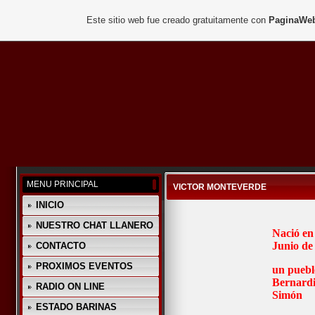
Este sitio web fue creado gratuitamente con
PaginaWeb
MENU PRINCIPAL
VICTOR MONTEVERDE
INICIO
NUESTRO CHAT LLANERO
Nació en
Junio de
CONTACTO
PROXIMOS EVENTOS
un puebl
Bernardi
RADIO ON LINE
Simón
ESTADO BARINAS