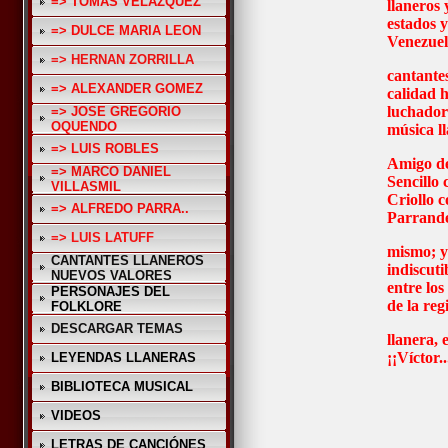
=> TOMAS VELAZQUEZ
llaneros 
estados y
=> DULCE MARIA LEON
Venezuel
=> HERNAN ZORRILLA
cantantes
=> ALEXANDER GOMEZ
calidad 
luchador
=> JOSE GREGORIO
OQUENDO
música l
=> LUIS ROBLES
Amigo de
=> MARCO DANIEL
Sencillo
VILLASMIL
Criollo 
=> ALFREDO PARRA..
Parrande
=> LUIS LATUFF
mismo; y
CANTANTES LLANEROS
indiscuti
NUEVOS VALORES
entre lo
PERSONAJES DEL
de la reg
FOLKLORE
DESCARGAR TEMAS
llanera, 
¡¡Víctor..
LEYENDAS LLANERAS
BIBLIOTECA MUSICAL
VIDEOS
LETRAS DE CANCIÓNES