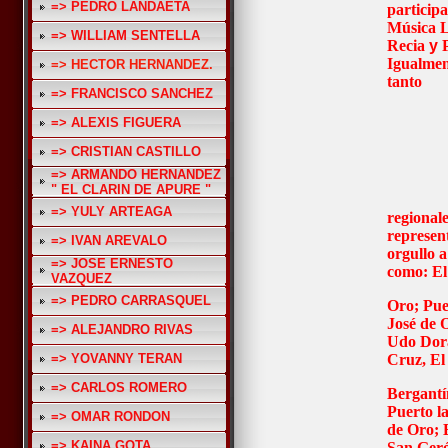
=> PEDRO LANDAETA
participa
Música L
=> WILLIAM SENTELLA
Recia
y
Igualment
=> HECTOR HERNANDEZ.
tanto
=> FRANCISCO SANCHEZ
=> ALEXIS FIGUERA
=> CRISTIAN CASTILLO
=> ARMANDO HERNANDEZ
" EL CLARIN DE APURE "
=> YULY ARTEAGA
regional
represen
=> IVAN AREVALO
orgullo a
=> JOSE ERNESTO
como: El
VAZQUEZ
=> PEDRO CARRASQUEL
Oro; Pue
José de O
=> ALEJANDRO RIVAS
Udo Dora
=> YOVANNY TERAN
Cruz, El
=> CARLOS ROMERO
Bergantí
Puerto l
=> OMAR RONDON
de Oro; 
=> KAINA GOTA
San Ger