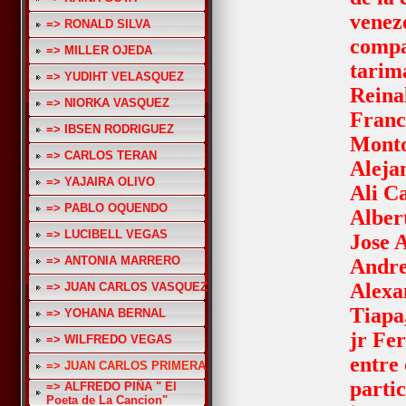
venez
=> RONALD SILVA
compa
=> MILLER OJEDA
tarim
=> YUDIHT VELASQUEZ
Reina
=> NIORKA VASQUEZ
Franc
=> IBSEN RODRIGUEZ
Monto
=> CARLOS TERAN
Aleja
=> YAJAIRA OLIVO
Ali Ca
=> PABLO OQUENDO
Albert
=> LUCIBELL VEGAS
Jose A
=> ANTONIA MARRERO
Andre
Alexa
=> JUAN CARLOS VASQUEZ
Tiapa
=> YOHANA BERNAL
jr Fe
=> WILFREDO VEGAS
entre 
=> JUAN CARLOS PRIMERA
parti
=> ALFREDO PIÑA " El
Poeta de La Cancion"