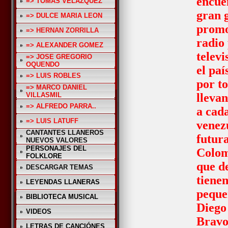
encue
=> TOMAS VELAZQUEZ
gran 
=> DULCE MARIA LEON
promo
=> HERNAN ZORRILLA
radio
=> ALEXANDER GOMEZ
televi
=> JOSE GREGORIO
OQUENDO
el pa
=> LUIS ROBLES
por to
=> MARCO DANIEL
VILLASMIL
llevan
=> ALFREDO PARRA..
a cad
=> LUIS LATUFF
venez
CANTANTES LLANEROS
futur
NUEVOS VALORES
PERSONAJES DEL
Colom
FOLKLORE
que d
DESCARGAR TEMAS
tiene
LEYENDAS LLANERAS
peque
BIBLIOTECA MUSICAL
Dieg
VIDEOS
Bravo 
LETRAS DE CANCIÓNES