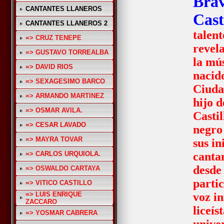
Bra
CANTANTES LLANEROS
Cast
CANTANTES LLANEROS 2
talen
=> CRUZ TENEPE
revel
=> GUSTAVO TORREALBA
la mú
=> DAVID RIOS
nacid
=> SEXAGESIMO BARCO
Ciuda
=> ARMANDO MARTINEZ
hijo 
=> OSMAR AVILA.
Castil
=> CESAR LAVADO
negro
=> MAYRA TOVAR
sus in
=> CARLOS URQUIOLA.
canta
desde
=> OSWALDO CARTAYA
parti
=> VITICO CASTILLO
=> LUIS ENRIQUE
voz in
ZACCARO
liceíst
=> YOSMAR CABRERA