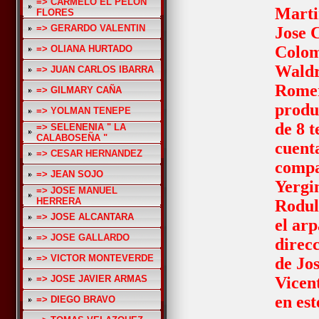
=> CARMELO EL PELON
Marti
FLORES
=> GERARDO VALENTIN
Jose 
Colom
=> OLIANA HURTADO
Waldr
=> JUAN CARLOS IBARRA
Romer
=> GILMARY CAÑA
produ
=> YOLMAN TENEPE
de 8 
=> SELENENIA " LA
CALABOSEÑA "
cuent
=> CESAR HERNANDEZ
compa
=> JEAN SOJO
Yergi
=> JOSE MANUEL
HERRERA
Rodul
=> JOSE ALCANTARA
el arp
=> JOSE GALLARDO
direc
=> VICTOR MONTEVERDE
de Jo
=> JOSE JAVIER ARMAS
Vicen
en es
=> DIEGO BRAVO