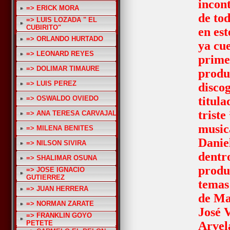
incont
=> ERICK MORA
de to
=> LUIS LOZADA " EL
CUBIRITO"
en es
=> ORLANDO HURTADO
ya cu
=> LEONARD REYES
prime
=> DOLIMAR TIMAURE
produ
=> LUIS PEREZ
disco
=> OSWALDO OVIEDO
titul
triste
=> ANA TERESA CARVAJAL
music
=> MILENA BENITES
Danie
=> NILSON SIVIRA
dentr
=> SHALIMAR OSUNA
produ
=> JOSE IGNACIO
GUTIERREZ
temas
=> JUAN HERRERA
de Ma
=> NORMAN ZARATE
José 
=> FRANKLIN GOYO
PETETE
Arvel