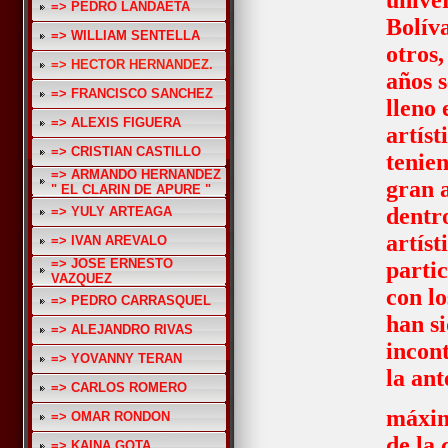
unive
=> PEDRO LANDAETA
Bolív
=> WILLIAM SENTELLA
otros,
=> HECTOR HERNANDEZ.
años s
=> FRANCISCO SANCHEZ
lleno
=> ALEXIS FIGUERA
artíst
=> CRISTIAN CASTILLO
tenie
=> ARMANDO HERNANDEZ
gran 
" EL CLARIN DE APURE "
dentr
=> YULY ARTEAGA
artíst
=> IVAN AREVALO
=> JOSE ERNESTO
parti
VAZQUEZ
con l
=> PEDRO CARRASQUEL
han s
=> ALEJANDRO RIVAS
incon
=> YOVANNY TERAN
la ant
=> CARLOS ROMERO
máxi
=> OMAR RONDON
de la 
=> KAINA GOTA