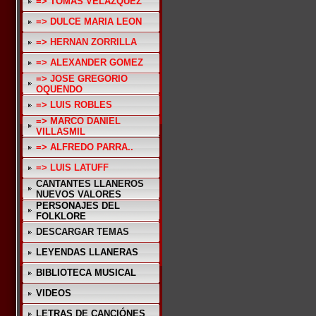
=> TOMAS VELAZQUEZ
=> DULCE MARIA LEON
=> HERNAN ZORRILLA
=> ALEXANDER GOMEZ
=> JOSE GREGORIO
OQUENDO
=> LUIS ROBLES
=> MARCO DANIEL
VILLASMIL
=> ALFREDO PARRA..
=> LUIS LATUFF
CANTANTES LLANEROS
NUEVOS VALORES
PERSONAJES DEL
FOLKLORE
DESCARGAR TEMAS
LEYENDAS LLANERAS
BIBLIOTECA MUSICAL
VIDEOS
LETRAS DE CANCIÓNES