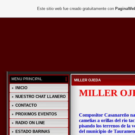
Este sitio web fue creado gratuitamente con
PaginaWeb
MENU PRINCIPAL
MILLER OJEDA
INICIO
MILLER OJ
NUESTRO CHAT LLANERO
CONTACTO
PROXIMOS EVENTOS
Compositor Casanareño naci
camelias a orillas del rio t
RADIO ON LINE
pisando los terrenos de la v
del municipio de Tauramena
ESTADO BARINAS