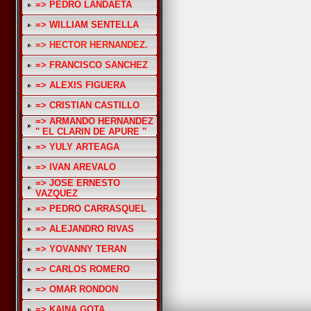
=> PEDRO LANDAETA
=> WILLIAM SENTELLA
=> HECTOR HERNANDEZ.
=> FRANCISCO SANCHEZ
=> ALEXIS FIGUERA
=> CRISTIAN CASTILLO
=> ARMANDO HERNANDEZ
" EL CLARIN DE APURE "
=> YULY ARTEAGA
=> IVAN AREVALO
=> JOSE ERNESTO
VAZQUEZ
=> PEDRO CARRASQUEL
=> ALEJANDRO RIVAS
=> YOVANNY TERAN
=> CARLOS ROMERO
=> OMAR RONDON
=> KAINA GOTA