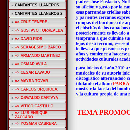
padres José Eustacio y Nolb
CANTANTES LLANEROS
su afición y gusto por la c
esas parrandas criollas sab
CANTANTES LLANEROS 2
y parientes cercanos expres
=> CRUZ TENEPE
compas del bordoneo de arp
el chischás de los capachos 
=> GUSTAVO TORREALBA
posteriormente es llevado 
temprana a que culmine sus 
=> DAVID RIOS
lejos de su terruño, ese se
=> SEXAGESIMO BARCO
lo lleva a que plasme sus p
años y comience a hacerse pa
=> ARMANDO MARTINEZ
actividades culturales acad
=> OSMAR AVILA.
para inicios del año 2010 a
=> CESAR LAVADO
musicales de su autoria ini
discográfico alternándolo co
=> MAYRA TOVAR
titulando el álbum
PARRA
mostrar la faceta del hombr
=> CARLOS URQUIOLA.
y la cultura propia de una 
=> OSWALDO CARTAYA
=> VITICO CASTILLO
TEMA PROMOC
=> LUIS ENRIQUE
ZACCARO
=> YOSMAR CABRERA