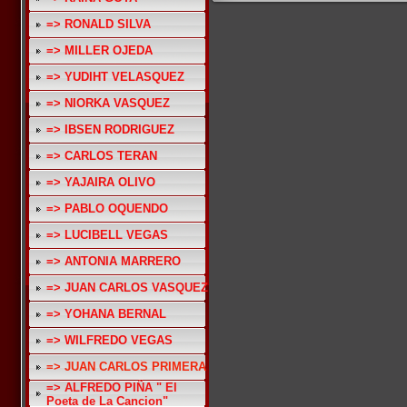
=> RONALD SILVA
=> MILLER OJEDA
=> YUDIHT VELASQUEZ
=> NIORKA VASQUEZ
=> IBSEN RODRIGUEZ
=> CARLOS TERAN
=> YAJAIRA OLIVO
=> PABLO OQUENDO
=> LUCIBELL VEGAS
=> ANTONIA MARRERO
=> JUAN CARLOS VASQUEZ
=> YOHANA BERNAL
=> WILFREDO VEGAS
=> JUAN CARLOS PRIMERA
=> ALFREDO PIÑA " El
Poeta de La Cancion"