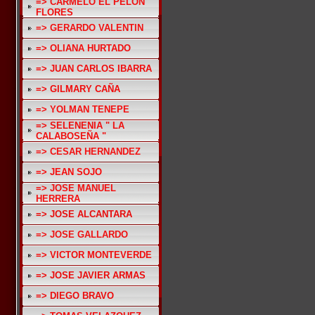
=> CARMELO EL PELON
FLORES
=> GERARDO VALENTIN
=> OLIANA HURTADO
=> JUAN CARLOS IBARRA
=> GILMARY CAÑA
=> YOLMAN TENEPE
=> SELENENIA " LA
CALABOSEÑA "
=> CESAR HERNANDEZ
=> JEAN SOJO
=> JOSE MANUEL
HERRERA
=> JOSE ALCANTARA
=> JOSE GALLARDO
=> VICTOR MONTEVERDE
=> JOSE JAVIER ARMAS
=> DIEGO BRAVO