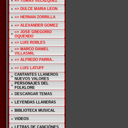
=> TOMAS VELAZQUEZ
=> DULCE MARIA LEON
=> HERNAN ZORRILLA
=> ALEXANDER GOMEZ
=> JOSE GREGORIO
OQUENDO
=> LUIS ROBLES
=> MARCO DANIEL
VILLASMIL
=> ALFREDO PARRA..
=> LUIS LATUFF
CANTANTES LLANEROS
NUEVOS VALORES
PERSONAJES DEL
FOLKLORE
DESCARGAR TEMAS
LEYENDAS LLANERAS
BIBLIOTECA MUSICAL
VIDEOS
LETRAS DE CANCIÓNES