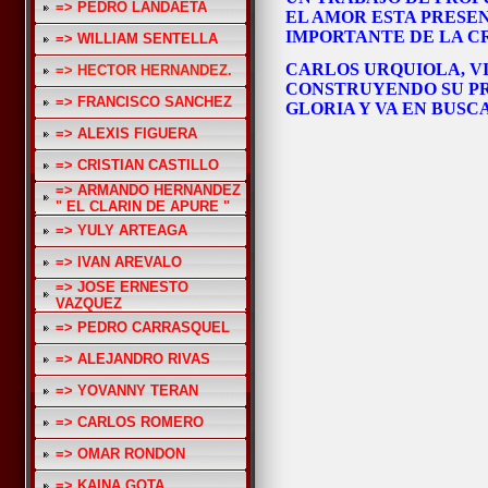
=> PEDRO LANDAETA
EL AMOR ESTA PRES
IMPORTANTE DE LA C
=> WILLIAM SENTELLA
CARLOS URQUIOLA, V
=> HECTOR HERNANDEZ.
CONSTRUYENDO SU PRO
=> FRANCISCO SANCHEZ
GLORIA Y VA EN BUSCA 
=> ALEXIS FIGUERA
=> CRISTIAN CASTILLO
=> ARMANDO HERNANDEZ
" EL CLARIN DE APURE "
=> YULY ARTEAGA
=> IVAN AREVALO
=> JOSE ERNESTO
VAZQUEZ
=> PEDRO CARRASQUEL
=> ALEJANDRO RIVAS
=> YOVANNY TERAN
=> CARLOS ROMERO
=> OMAR RONDON
=> KAINA GOTA