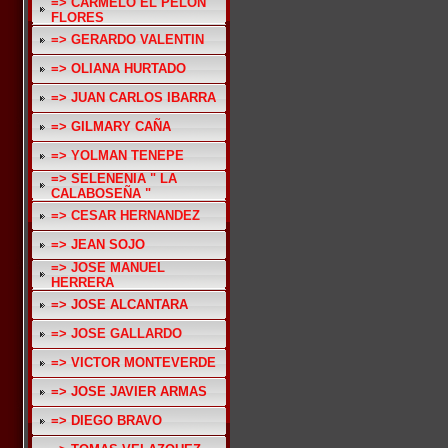
=> CARMELO EL PELON
FLORES
=> GERARDO VALENTIN
=> OLIANA HURTADO
=> JUAN CARLOS IBARRA
=> GILMARY CAÑA
=> YOLMAN TENEPE
=> SELENENIA " LA
CALABOSEÑA "
=> CESAR HERNANDEZ
=> JEAN SOJO
=> JOSE MANUEL
HERRERA
=> JOSE ALCANTARA
=> JOSE GALLARDO
=> VICTOR MONTEVERDE
=> JOSE JAVIER ARMAS
=> DIEGO BRAVO