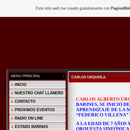
Este sitio web fue creado gratuitamente con
PaginaWeb
MENU PRINCIPAL
CARLOS URQUIOLA.
INICIO
NUESTRO CHAT LLANERO
CARLOS ALBERTO UR
CONTACTO
BARINES, SE INICIÓ D
APRENDIZAJE DE LA M
PROXIMOS EVENTOS
“FEDERICO VILLENA”
RADIO ON LINE
A LA EDAD DE 7 AÑOS 
ESTADO BARINAS
ORQUESTA SINFÓNICA 