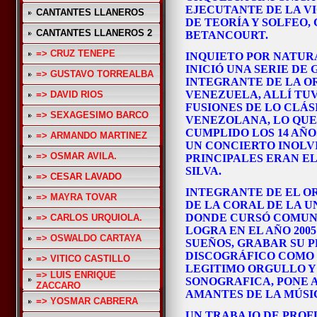
EJECUTANTE DE LA VI
CANTANTES LLANEROS
DE TEORÍA Y SOLFEO,
CANTANTES LLANEROS 2
BETANCOURT.
=> CRUZ TENEPE
INQUIETO POR NATURA
INICIÓ UNA SERIE DE
=> GUSTAVO TORREALBA
INTEGRANTE DE LA O
VENEZUELA, ALLÍ TU
=> DAVID RIOS
FUSIONES DE LO CLÁS
=> SEXAGESIMO BARCO
VENEZOLANA, LO QUE 
CUMPLIDO LOS 14 AÑ
=> ARMANDO MARTINEZ
UN CONCIERTO INOLV
=> OSMAR AVILA.
PRINCIPALES ERAN EL
SILVA.
=> CESAR LAVADO
INTEGRANTE DE EL OR
=> MAYRA TOVAR
DE LA CORAL DE LA U
DONDE CURSÓ COMUNI
=> CARLOS URQUIOLA.
LOGRA EN EL AÑO 200
=> OSWALDO CARTAYA
SUEÑOS, GRABAR SU 
DISCOGRÁFICO COMO 
=> VITICO CASTILLO
LEGITIMO ORGULLO Y
=> LUIS ENRIQUE
SONOGRAFICA, PONE 
ZACCARO
AMANTES DE LA MÚSI
=> YOSMAR CABRERA
UN TRABAJO DE PROF