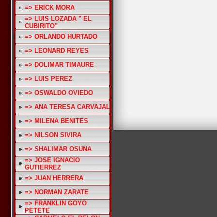
=> ERICK MORA
=> LUIS LOZADA " EL
CUBIRITO"
=> ORLANDO HURTADO
=> LEONARD REYES
=> DOLIMAR TIMAURE
=> LUIS PEREZ
=> OSWALDO OVIEDO
=> ANA TERESA CARVAJAL
=> MILENA BENITES
=> NILSON SIVIRA
=> SHALIMAR OSUNA
=> JOSE IGNACIO
GUTIERREZ
=> JUAN HERRERA
=> NORMAN ZARATE
=> FRANKLIN GOYO
PETETE