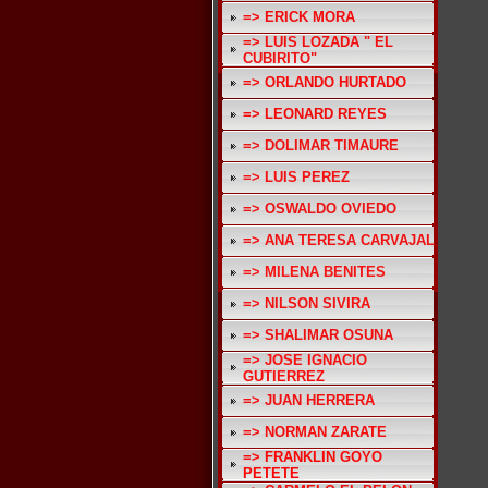
=> ERICK MORA
=> LUIS LOZADA " EL
CUBIRITO"
=> ORLANDO HURTADO
=> LEONARD REYES
=> DOLIMAR TIMAURE
=> LUIS PEREZ
=> OSWALDO OVIEDO
=> ANA TERESA CARVAJAL
=> MILENA BENITES
=> NILSON SIVIRA
=> SHALIMAR OSUNA
=> JOSE IGNACIO
GUTIERREZ
=> JUAN HERRERA
=> NORMAN ZARATE
=> FRANKLIN GOYO
PETETE