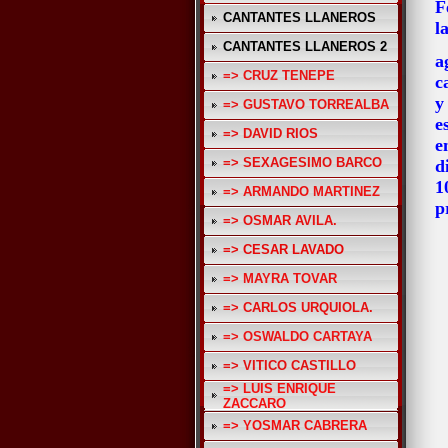
F
CANTANTES LLANEROS
l
CANTANTES LLANEROS 2
a
=> CRUZ TENEPE
c
y
=> GUSTAVO TORREALBA
e
=> DAVID RIOS
e
=> SEXAGESIMO BARCO
d
1
=> ARMANDO MARTINEZ
p
=> OSMAR AVILA.
=> CESAR LAVADO
=> MAYRA TOVAR
=> CARLOS URQUIOLA.
=> OSWALDO CARTAYA
=> VITICO CASTILLO
=> LUIS ENRIQUE
ZACCARO
=> YOSMAR CABRERA