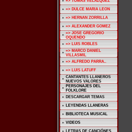
=> TOMAS VELAZQUEZ
=> DULCE MARIA LEON
=> HERNAN ZORRILLA
=> ALEXANDER GOMEZ
=> JOSE GREGORIO
OQUENDO
=> LUIS ROBLES
=> MARCO DANIEL
VILLASMIL
=> ALFREDO PARRA..
=> LUIS LATUFF
CANTANTES LLANEROS
NUEVOS VALORES
PERSONAJES DEL
FOLKLORE
DESCARGAR TEMAS
LEYENDAS LLANERAS
BIBLIOTECA MUSICAL
VIDEOS
LETRAS DE CANCIÓNES