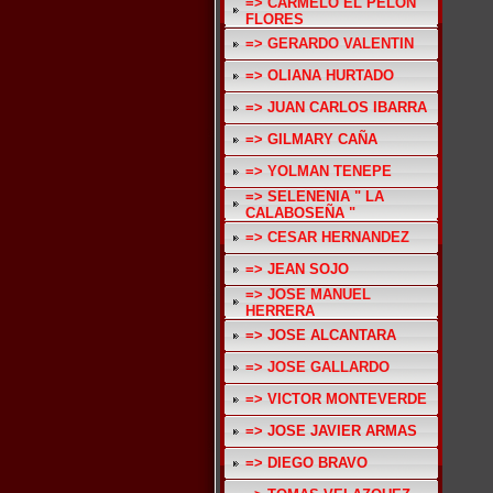
=> CARMELO EL PELON
FLORES
=> GERARDO VALENTIN
=> OLIANA HURTADO
=> JUAN CARLOS IBARRA
=> GILMARY CAÑA
=> YOLMAN TENEPE
=> SELENENIA " LA
CALABOSEÑA "
=> CESAR HERNANDEZ
=> JEAN SOJO
=> JOSE MANUEL
HERRERA
=> JOSE ALCANTARA
=> JOSE GALLARDO
=> VICTOR MONTEVERDE
=> JOSE JAVIER ARMAS
=> DIEGO BRAVO