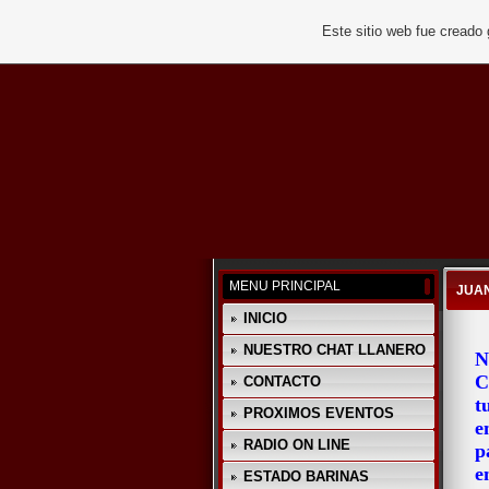
Este sitio web fue creado
MENU PRINCIPAL
JUA
INICIO
NUESTRO CHAT LLANERO
N
C
CONTACTO
t
PROXIMOS EVENTOS
e
RADIO ON LINE
p
e
ESTADO BARINAS