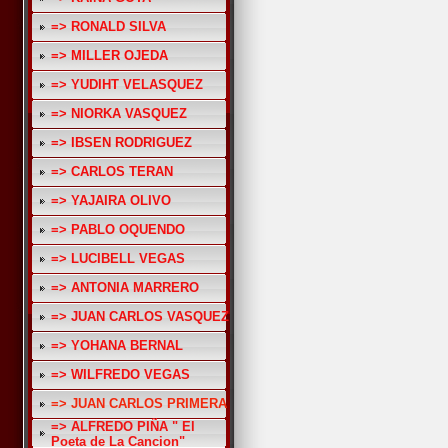
=> RONALD SILVA
=> MILLER OJEDA
=> YUDIHT VELASQUEZ
=> NIORKA VASQUEZ
=> IBSEN RODRIGUEZ
=> CARLOS TERAN
=> YAJAIRA OLIVO
=> PABLO OQUENDO
=> LUCIBELL VEGAS
=> ANTONIA MARRERO
=> JUAN CARLOS VASQUEZ
=> YOHANA BERNAL
=> WILFREDO VEGAS
=> JUAN CARLOS PRIMERA
=> ALFREDO PIÑA " El
Poeta de La Cancion"