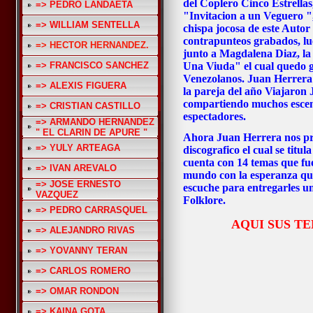
del Coplero Cinco Estrellas
=> PEDRO LANDAETA
"Invitacion a un Veguero ",
=> WILLIAM SENTELLA
chispa jocosa de este Autor
contrapunteos grabados, lueg
=> HECTOR HERNANDEZ.
junto a Magdalena Diaz, la
=> FRANCISCO SANCHEZ
Una Viuda" el cual quedo g
Venezolanos. Juan Herrera
=> ALEXIS FIGUERA
la pareja del año Viajaron
compartiendo muchos escena
=> CRISTIAN CASTILLO
espectadores.
=> ARMANDO HERNANDEZ
" EL CLARIN DE APURE "
Ahora Juan Herrera nos pre
=> YULY ARTEAGA
discografico el cual se tit
cuenta con 14 temas que fu
=> IVAN AREVALO
mundo con la esperanza que
=> JOSE ERNESTO
escuche para entregarles un
VAZQUEZ
Folklore.
=> PEDRO CARRASQUEL
AQUI SUS TE
=> ALEJANDRO RIVAS
=> YOVANNY TERAN
=> CARLOS ROMERO
=> OMAR RONDON
=> KAINA GOTA