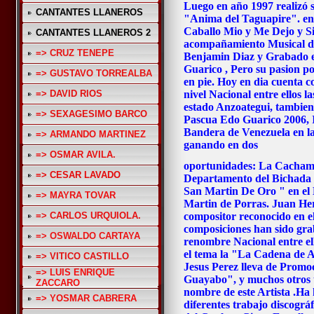
Luego en año 1997 realizó s
CANTANTES LLANEROS
"Anima del Taguapire". en
Caballo Mio y Me Dejo y S
CANTANTES LLANEROS 2
acompañamiento Musical d
=> CRUZ TENEPE
Benjamin Diaz y Grabado e
Guarico , Pero su pasion p
=> GUSTAVO TORREALBA
en pie. Hoy en dia cuenta c
=> DAVID RIOS
nivel Nacional entre ellos 
estado Anzoategui, tambien
=> SEXAGESIMO BARCO
Pascua Edo Guarico 2006, I
Bandera de Venezuela en 
=> ARMANDO MARTINEZ
ganando en dos
=> OSMAR AVILA.
oportunidades: La Cachama
=> CESAR LAVADO
Departamento del Bichada 
San Martin De Oro " en e
=> MAYRA TOVAR
Martin de Porras.
Juan Her
=> CARLOS URQUIOLA.
compositor reconocido en el
composiciones han sido grab
=> OSWALDO CARTAYA
renombre Nacional entre el
el tema la "La Cadena de 
=> VITICO CASTILLO
Jesus Perez lleva de Promo
=> LUIS ENRIQUE
Guayabo", y muchos otros 
ZACCARO
nombre de este Artista .Ha 
=> YOSMAR CABRERA
diferentes trabajo discográf