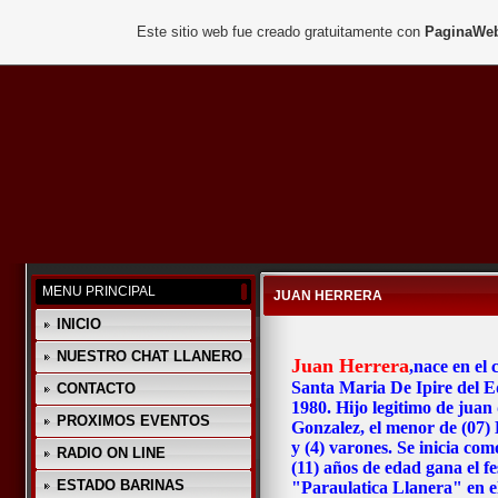
Este sitio web fue creado gratuitamente con
PaginaWeb
MENU PRINCIPAL
JUAN HERRERA
INICIO
NUESTRO CHAT LLANERO
Juan Herrera
,nace en el
Santa Maria De Ipire del E
CONTACTO
1980. Hijo legitimo de juan
PROXIMOS EVENTOS
Gonzalez, el menor de (07) 
y (4) varones. Se inicia com
RADIO ON LINE
(11) años de edad gana el fes
ESTADO BARINAS
"Paraulatica Llanera" en e