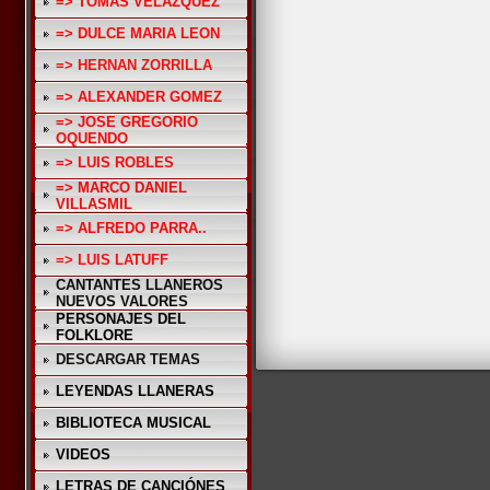
=> TOMAS VELAZQUEZ
=> DULCE MARIA LEON
=> HERNAN ZORRILLA
=> ALEXANDER GOMEZ
=> JOSE GREGORIO
OQUENDO
=> LUIS ROBLES
=> MARCO DANIEL
VILLASMIL
=> ALFREDO PARRA..
=> LUIS LATUFF
CANTANTES LLANEROS
NUEVOS VALORES
PERSONAJES DEL
FOLKLORE
DESCARGAR TEMAS
LEYENDAS LLANERAS
BIBLIOTECA MUSICAL
VIDEOS
LETRAS DE CANCIÓNES