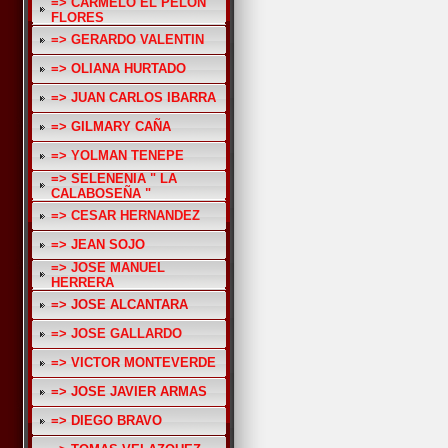
=> CARMELO EL PELON
FLORES
=> GERARDO VALENTIN
=> OLIANA HURTADO
=> JUAN CARLOS IBARRA
=> GILMARY CAÑA
=> YOLMAN TENEPE
=> SELENENIA " LA
CALABOSEÑA "
=> CESAR HERNANDEZ
=> JEAN SOJO
=> JOSE MANUEL
HERRERA
=> JOSE ALCANTARA
=> JOSE GALLARDO
=> VICTOR MONTEVERDE
=> JOSE JAVIER ARMAS
=> DIEGO BRAVO