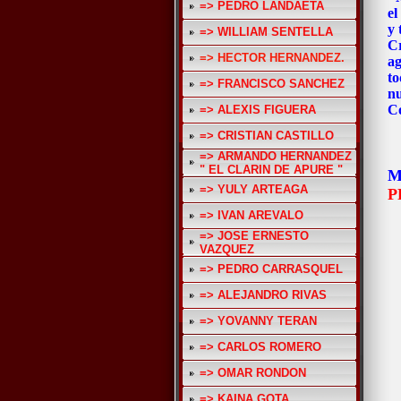
=> PEDRO LANDAETA
el
y 
=> WILLIAM SENTELLA
Cr
=> HECTOR HERNANDEZ.
ag
to
=> FRANCISCO SANCHEZ
n
C
=> ALEXIS FIGUERA
=> CRISTIAN CASTILLO
=> ARMANDO HERNANDEZ
" EL CLARIN DE APURE "
M
=> YULY ARTEAGA
P
=> IVAN AREVALO
=> JOSE ERNESTO
VAZQUEZ
=> PEDRO CARRASQUEL
=> ALEJANDRO RIVAS
=> YOVANNY TERAN
=> CARLOS ROMERO
=> OMAR RONDON
=> KAINA GOTA