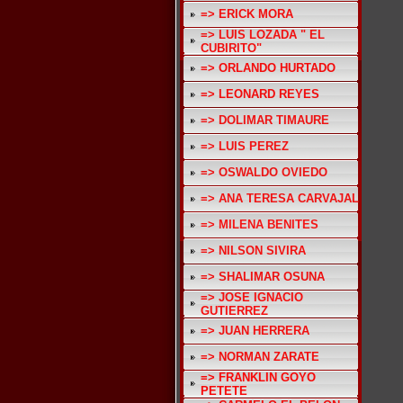
=> ERICK MORA
=> LUIS LOZADA " EL
CUBIRITO"
=> ORLANDO HURTADO
=> LEONARD REYES
=> DOLIMAR TIMAURE
=> LUIS PEREZ
=> OSWALDO OVIEDO
=> ANA TERESA CARVAJAL
=> MILENA BENITES
=> NILSON SIVIRA
=> SHALIMAR OSUNA
=> JOSE IGNACIO
GUTIERREZ
=> JUAN HERRERA
=> NORMAN ZARATE
=> FRANKLIN GOYO
PETETE