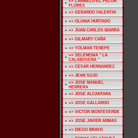
=> CARMELO EL PELON
FLORES
=> GERARDO VALENTIN
=> OLIANA HURTADO
=> JUAN CARLOS IBARRA
=> GILMARY CAÑA
=> YOLMAN TENEPE
=> SELENENIA " LA
CALABOSEÑA "
=> CESAR HERNANDEZ
=> JEAN SOJO
=> JOSE MANUEL
HERRERA
=> JOSE ALCANTARA
=> JOSE GALLARDO
=> VICTOR MONTEVERDE
=> JOSE JAVIER ARMAS
=> DIEGO BRAVO