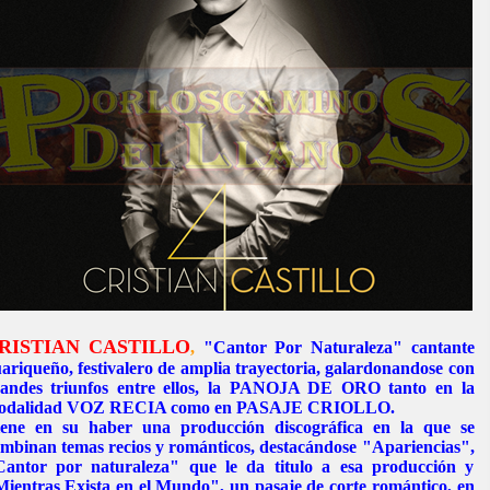
RISTIAN CASTILLO
,
"Cantor Por Naturaleza" cantante
ariqueño, festivalero de amplia trayectoria, galardonandose con
andes triunfos entre ellos, la PANOJA DE ORO tanto en la
odalidad VOZ RECIA como en PASAJE CRIOLLO.
ene en su haber una producción discográfica en la que se
mbinan temas recios y románticos, destacándose "Apariencias",
antor por naturaleza" que le da titulo a esa producción y
ientras Exista en el Mundo", un pasaje de corte romántico, en