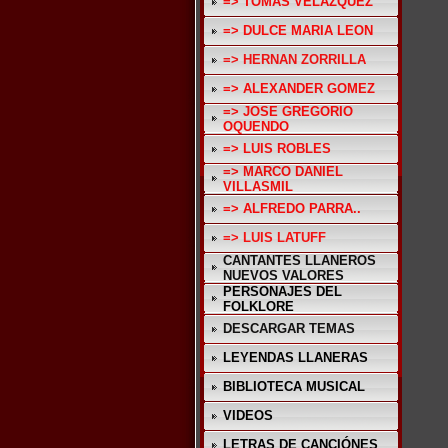
=> TOMAS VELAZQUEZ
=> DULCE MARIA LEON
=> HERNAN ZORRILLA
=> ALEXANDER GOMEZ
=> JOSE GREGORIO
OQUENDO
=> LUIS ROBLES
=> MARCO DANIEL
VILLASMIL
=> ALFREDO PARRA..
=> LUIS LATUFF
CANTANTES LLANEROS
NUEVOS VALORES
PERSONAJES DEL
FOLKLORE
DESCARGAR TEMAS
LEYENDAS LLANERAS
BIBLIOTECA MUSICAL
VIDEOS
LETRAS DE CANCIÓNES