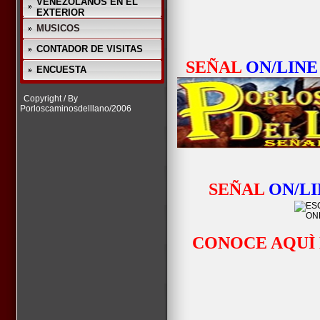
VENEZOLANOS EN EL
EXTERIOR
MUSICOS
CONTADOR DE VISITAS
SEÑAL
ON/LINE
ENCUESTA
Copyright / By
Porloscaminosdelllano/2006
SEÑAL
ON/L
CONOCE AQUÌ